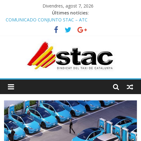
Divendres, agost 7, 2026
Últimes notícies:
COMUNICADO CONJUNTO STAC – ATC
Comunicado STAC/ ATC de la reunión con los Mossos d
‘Esquadra del aeropuerto de Barcelona.
Programa de Radio TAXI LIBRE 29.07.2026 en COOLTURA FM.
Edición 386
STAC/ATC SOLICITAN TAULA TÈCNICA PARA MEJORAR LA
OPERATIVA DE ENTRADA EN EL PUERTO DE BARCELONA.
Programa de Radio TAXI LIBRE 22.07.2026 en COOLTURA FM.
Edición 385