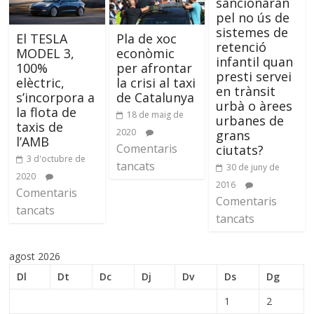
sancionaran
pel no ús de
sistemes de
El TESLA
Pla de xoc
retenció
MODEL 3,
econòmic
infantil quan
100%
per afrontar
presti servei
elèctric,
la crisi al taxi
en trànsit
s’incorpora a
de Catalunya
urbà o àrees
la flota de
18 de maig de
urbanes de
taxis de
2020
grans
l’AMB
Comentaris
ciutats?
3 d'octubre de
tancats
30 de juny de
2020
2016
Comentaris
Comentaris
tancats
tancats
agost 2026
Dl
Dt
Dc
Dj
Dv
Ds
Dg
1
2