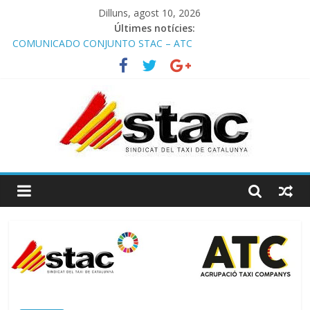
Dilluns, agost 10, 2026
Últimes notícies:
COMUNICADO CONJUNTO STAC – ATC
Comunicado STAC/ ATC de la reunión con los Mossos d
‘Esquadra del aeropuerto de Barcelona.
Programa de Radio TAXI LIBRE 29.07.2026 en COOLTURA FM.
Edición 386
STAC/ATC SOLICITAN TAULA TÈCNICA PARA MEJORAR LA
OPERATIVA DE ENTRADA EN EL PUERTO DE BARCELONA.
Programa de Radio TAXI LIBRE 22.07.2026 en COOLTURA FM.
Edición 385