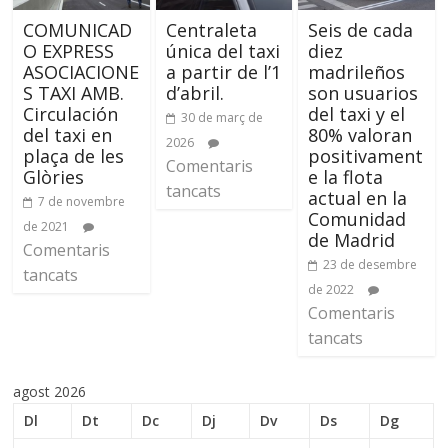
COMUNICAD
Centraleta
Seis de cada
O EXPRESS
única del taxi
diez
ASOCIACIONE
a partir de l’1
madrileños
S TAXI AMB.
d’abril.
son usuarios
Circulación
del taxi y el
30 de març de
del taxi en
80% valoran
2026
plaça de les
positivament
Comentaris
Glòries
e la flota
tancats
actual en la
7 de novembre
Comunidad
de 2021
de Madrid
Comentaris
23 de desembre
tancats
de 2022
Comentaris
tancats
agost 2026
Dl
Dt
Dc
Dj
Dv
Ds
Dg