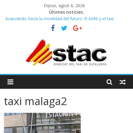
Dijous, agost 6, 2026
Últimes notícies:
Avanzando hacia la movilidad del futuro: El AMB y el taxi.
Programa de Radio TAXI LIBRE 29.07.2026 en COOLTURA FM.
Edición 386
STAC/ATC SOLICITAN TAULA TÈCNICA PARA MEJORAR LA
OPERATIVA DE ENTRADA EN EL PUERTO DE BARCELONA.
Programa de Radio TAXI LIBRE 22.07.2026 en COOLTURA FM.
Edición 385
COMUNICADO CONJUNTO STAC – ATC
taxi malaga2