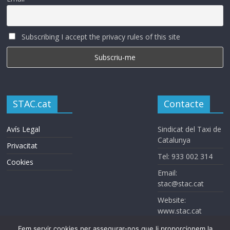
Subscribing I accept the privacy rules of this site
STAC.cat
Contacte
Avís Legal
Sindicat del Taxi de
Catalunya
Privacitat
Tel: 933 002 314
Cookies
Email:
stac@stac.cat
Website:
www.stac.cat
Fem servir cookies per assegurar-nos que li proporcionem la