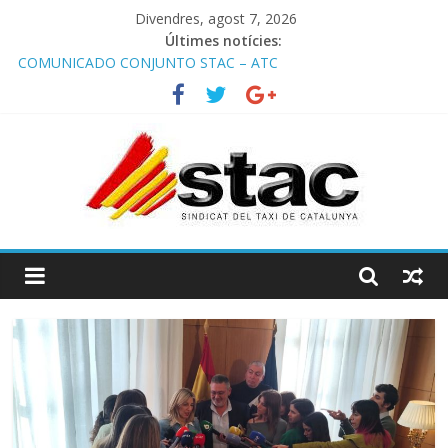
Divendres, agost 7, 2026
Últimes notícies:
COMUNICADO CONJUNTO STAC – ATC
Comunicado STAC/ ATC de la reunión con los Mossos d
‘Esquadra del aeropuerto de Barcelona.
Programa de Radio TAXI LIBRE 29.07.2026 en COOLTURA FM.
Edición 386
STAC/ATC SOLICITAN TAULA TÈCNICA PARA MEJORAR LA
OPERATIVA DE ENTRADA EN EL PUERTO DE BARCELONA.
Programa de Radio TAXI LIBRE 22.07.2026 en COOLTURA FM.
Edición 385