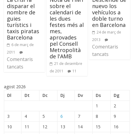
disparar el
sobre el
nuevo los
nombre de
calendari de
vehículos a
guies
les dues
doble turno
turístics i
festes més al
en Barcelona
taxis piratas
mes,
24 de març de
Barcelona
aprovades
2013
pel Consell
6 de març de
Comentaris
Metropolità
2011
tancats
de l'AMB
Comentaris
21 de desembre
tancats
de 2011
11
agost 2026
Dl
Dt
Dc
Dj
Dv
Ds
Dg
1
2
3
4
5
6
7
8
9
10
11
12
13
14
15
16