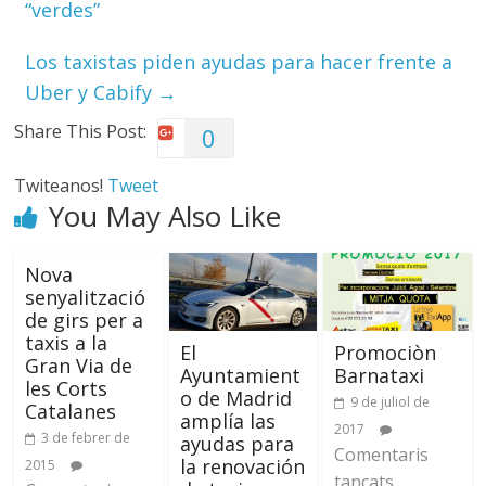
“verdes”
Los taxistas piden ayudas para hacer frente a
Uber y Cabify
→
Share This Post:
0
Twiteanos!
Tweet
You May Also Like
Nova
senyalització
de girs per a
taxis a la
El
Promociòn
Gran Via de
Ayuntamient
Barnataxi
les Corts
o de Madrid
9 de juliol de
Catalanes
amplía las
2017
3 de febrer de
ayudas para
Comentaris
la renovación
2015
tancats