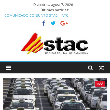
Divendres, agost 7, 2026
Últimes notícies:
COMUNICADO CONJUNTO STAC – ATC
Comunicado STAC/ ATC de la reunión con los Mossos d
‘Esquadra del aeropuerto de Barcelona.
Programa de Radio TAXI LIBRE 29.07.2026 en COOLTURA FM.
Edición 386
STAC/ATC SOLICITAN TAULA TÈCNICA PARA MEJORAR LA
OPERATIVA DE ENTRADA EN EL PUERTO DE BARCELONA.
Programa de Radio TAXI LIBRE 22.07.2026 en COOLTURA FM.
Edición 385