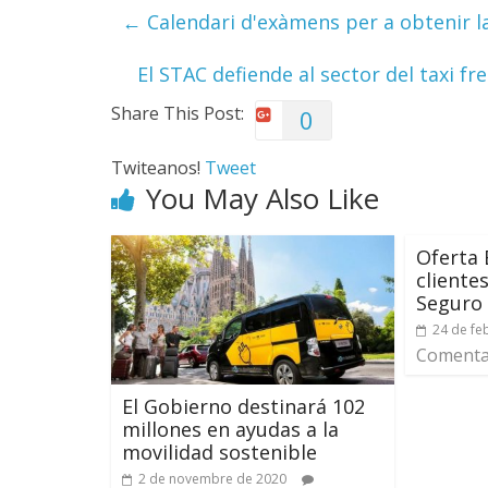
←
Calendari d'exàmens per a obtenir la 
El STAC defiende al sector del taxi f
Share This Post:
0
Twiteanos!
Tweet
You May Also Like
Oferta 
cliente
Seguro
24 de fe
Comentar
El Gobierno destinará 102
millones en ayudas a la
movilidad sostenible
2 de novembre de 2020