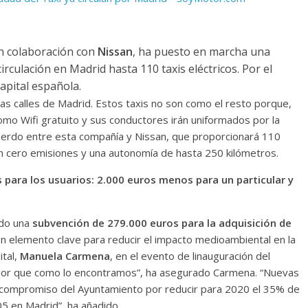
en colaboración con
Nissan
, ha puesto en marcha una
irculación en Madrid hasta 110 taxis eléctricos. Por el
apital española.
 las calles de Madrid. Estos taxis no son como el resto porque,
omo Wifi gratuito y sus conductores irán uniformados por la
cuerdo entre esta compañía y Nissan, que proporcionará 110
on cero emisiones y una autonomía de hasta 250 kilómetros.
para los usuarios: 2.000 euros menos para un particular y
ado una
subvención de 279.000 euros para la adquisición de
s un elemento clave para reducir el impacto medioambiental en la
ital,
Manuela Carmena
, en el evento de linauguración del
or que como lo encontramos”, ha asegurado Carmena. “Nuevas
el compromiso del Ayuntamiento por reducir para 2020 el 35% de
5 en Madrid”, ha añadido.