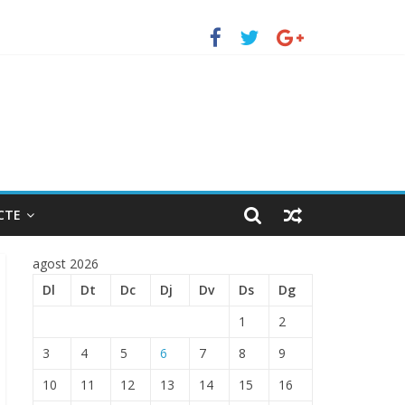
uerto de Barcelona.
 ENTRADA EN EL PUERTO DE BARCELONA.
CTE
agost 2026
Dl
Dt
Dc
Dj
Dv
Ds
Dg
1
2
3
4
5
6
7
8
9
10
11
12
13
14
15
16