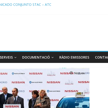
ICADO CONJUNTO STAC – ATC
cado STAC/ ATC de la reunión con los Mossos d ‘Esquadra del aerop
ma de Radio TAXI LIBRE 29.07.2026 en COOLTURA FM. Edición 386
ATC SOLICITAN TAULA TÈCNICA PARA MEJORAR LA OPERATIVA DE
ma de Radio TAXI LIBRE 22.07.2026 en COOLTURA FM. Edición 385
SERVEIS
DOCUMENTACIÓ
RÀDIO EMISSORES
CONTA