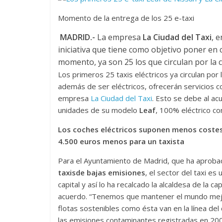
Momento de la entrega de los 25 e-taxi
MADRID.-
La empresa
La Ciudad del Taxi
, 
iniciativa que tiene como objetivo poner en c
momento, ya son 25 los que circulan por la c
Los primeros 25 taxis eléctricos ya circulan por
además de ser eléctricos, ofrecerán servicios c
empresa
La Ciudad del Taxi
. Esto se debe al a
unidades de su modelo
Leaf
, 100% eléctrico c
Los coches eléctricos suponen menos costes 
4.500 euros menos para un taxista
Para el Ayuntamiento de Madrid, que ha aprob
taxis
de bajas emisiones
, el sector del taxi e
capital y así lo ha recalcado la alcaldesa de la cap
acuerdo. “Tenemos que mantener el mundo mej
flotas sostenibles como ésta van en la línea d
las emisiones contaminantes registradas en 200