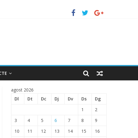
erto de Barcelona.
ENTRADA EN EL PUERTO DE BARCELONA.
CTE
agost 2026
Dl
Dt
Dc
Dj
Dv
Ds
Dg
1
2
3
4
5
6
7
8
9
10
11
12
13
14
15
16