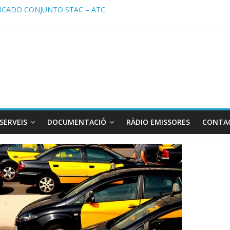
a de Radio TAXI LIBRE 22.07.2026 en COOLTURA FM. Edición 385
CADO CONJUNTO STAC – ATC
ado STAC/ ATC de la reunión con los Mossos d ‘Esquadra del aeropu
a de Radio TAXI LIBRE 29.07.2026 en COOLTURA FM. Edición 386
TC SOLICITAN TAULA TÈCNICA PARA MEJORAR LA OPERATIVA DE 
SERVEIS
DOCUMENTACIÓ
RÀDIO EMISSORES
CONTA