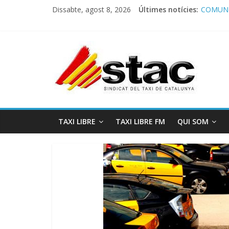
Dissabte, agost 8, 2026
Últimes notícies:
Program
COMUNI
Comunic
Program
STAC/A
TAXI LIBRE
TAXI LIBRE FM
QUI SOM