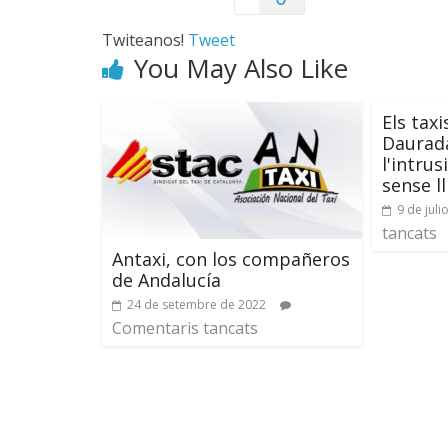
Twiteanos!
Tweet
You May Also Like
Els taxi
Daurad
l'intru
sense ll
9 de juli
tancats
Antaxi, con los compañeros
de Andalucía
24 de setembre de 2022
Comentaris tancats