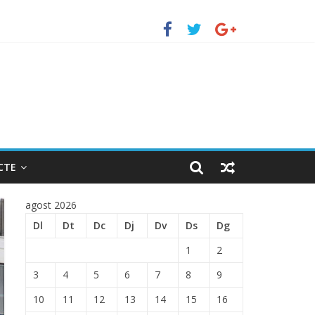
TRADA EN EL PUERTO DE BARCELONA.
CTE
agost 2026
Dl
Dt
Dc
Dj
Dv
Ds
Dg
1
2
3
4
5
6
7
8
9
10
11
12
13
14
15
16