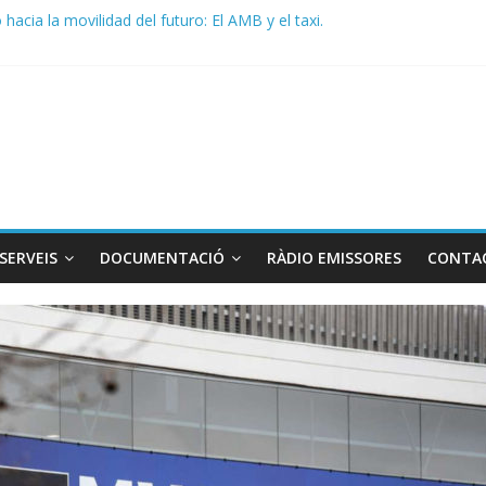
acia la movilidad del futuro: El AMB y el taxi.
de Radio TAXI LIBRE 29.07.2026 en COOLTURA FM. Edición 386
 SOLICITAN TAULA TÈCNICA PARA MEJORAR LA OPERATIVA DE EN
de Radio TAXI LIBRE 22.07.2026 en COOLTURA FM. Edición 385
DO CONJUNTO STAC – ATC
SERVEIS
DOCUMENTACIÓ
RÀDIO EMISSORES
CONTA