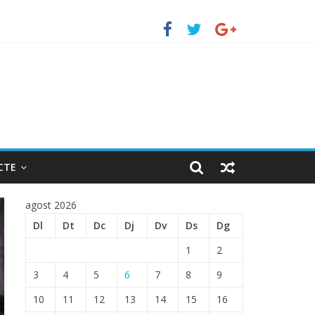
uerto de Barcelona.
 ENTRADA EN EL PUERTO DE BARCELONA.
CTE
agost 2026
Dl
Dt
Dc
Dj
Dv
Ds
Dg
1
2
3
4
5
6
7
8
9
10
11
12
13
14
15
16