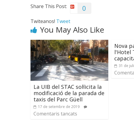
Share This Post:
0
Twiteanos!
Tweet
You May Also Like
Nova pa
l'Hotel
capacit
31 de jul
Comentar
La UIB del STAC sol·licita la
modificació de la parada de
taxis del Parc Güell
17 de setembre de 2019
Comentaris tancats