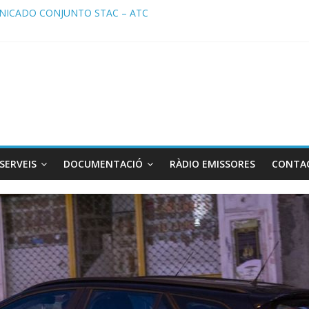
ICADO CONJUNTO STAC – ATC
cado STAC/ ATC de la reunión con los Mossos d ‘Esquadra del aerop
ma de Radio TAXI LIBRE 29.07.2026 en COOLTURA FM. Edición 386
ATC SOLICITAN TAULA TÈCNICA PARA MEJORAR LA OPERATIVA DE
ma de Radio TAXI LIBRE 22.07.2026 en COOLTURA FM. Edición 385
SERVEIS
DOCUMENTACIÓ
RÀDIO EMISSORES
CONTA