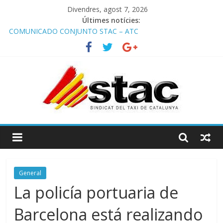
Divendres, agost 7, 2026
Últimes notícies:
COMUNICADO CONJUNTO STAC – ATC
Comunicado STAC/ ATC de la reunión con los Mossos d
‘Esquadra del aeropuerto de Barcelona.
Programa de Radio TAXI LIBRE 29.07.2026 en COOLTURA FM.
Edición 386
STAC/ATC SOLICITAN TAULA TÈCNICA PARA MEJORAR LA
OPERATIVA DE ENTRADA EN EL PUERTO DE BARCELONA.
Programa de Radio TAXI LIBRE 22.07.2026 en COOLTURA FM.
Edición 385
General
La policía portuaria de
Barcelona está realizando