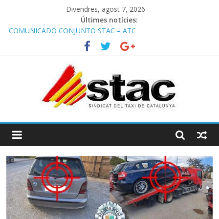
Divendres, agost 7, 2026
Últimes notícies:
COMUNICADO CONJUNTO STAC – ATC
Comunicado STAC/ ATC de la reunión con los Mossos d
‘Esquadra del aeropuerto de Barcelona.
Programa de Radio TAXI LIBRE 29.07.2026 en COOLTURA FM.
Edición 386
STAC/ATC SOLICITAN TAULA TÈCNICA PARA MEJORAR LA
OPERATIVA DE ENTRADA EN EL PUERTO DE BARCELONA.
Programa de Radio TAXI LIBRE 22.07.2026 en COOLTURA FM.
Edición 385