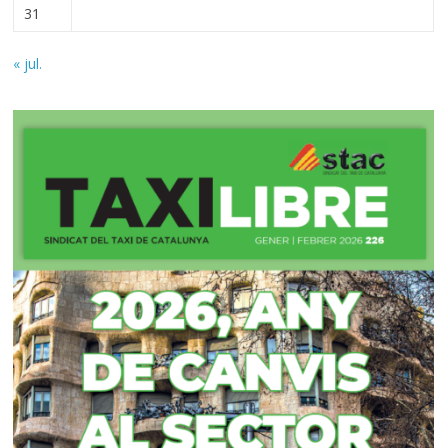
31
« jul.