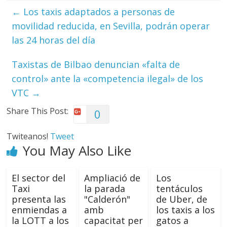
←
Los taxis adaptados a personas de
movilidad reducida, en Sevilla, podrán operar
las 24 horas del día
Taxistas de Bilbao denuncian «falta de
control» ante la «competencia ilegal» de los
VTC
→
Share This Post:
0
Twiteanos!
Tweet
You May Also Like
El sector del
Ampliació de
Los
Taxi
la parada
tentáculos
presenta las
"Calderón"
de Uber, de
enmiendas a
amb
los taxis a los
la LOTT a los
capacitat per
gatos a