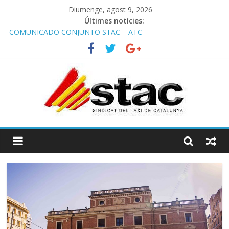
Diumenge, agost 9, 2026
Últimes notícies:
COMUNICADO CONJUNTO STAC – ATC
Comunicado STAC/ ATC de la reunión con los Mossos d
‘Esquadra del aeropuerto de Barcelona.
Programa de Radio TAXI LIBRE 29.07.2026 en COOLTURA FM.
Edición 386
STAC/ATC SOLICITAN TAULA TÈCNICA PARA MEJORAR LA
OPERATIVA DE ENTRADA EN EL PUERTO DE BARCELONA.
Programa de Radio TAXI LIBRE 22.07.2026 en COOLTURA FM.
Edición 385