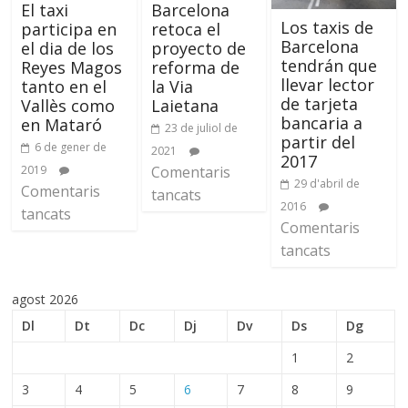
El taxi
Barcelona
Los taxis de
participa en
retoca el
Barcelona
el dia de los
proyecto de
tendrán que
Reyes Magos
reforma de
llevar lector
tanto en el
la Via
de tarjeta
Vallès como
Laietana
bancaria a
en Mataró
23 de juliol de
partir del
6 de gener de
2021
2017
2019
Comentaris
29 d'abril de
Comentaris
tancats
2016
tancats
Comentaris
tancats
agost 2026
Dl
Dt
Dc
Dj
Dv
Ds
Dg
1
2
3
4
5
6
7
8
9