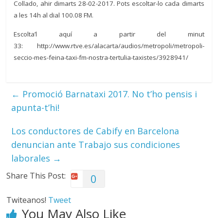
Collado, ahir dimarts 28-02-2017. Pots escoltar-lo cada dimarts
a les 14h al dial 100.08 FM.
Escolta’l aquí a partir del minut
33: http://www.rtve.es/alacarta/audios/metropoli/metropoli-
seccio-mes-feina-taxi-fm-nostra-tertulia-taxistes/3928941/
←
Promoció Barnataxi 2017. No t’ho pensis i
apunta-t’hi!
Los conductores de Cabify en Barcelona
denuncian ante Trabajo sus condiciones
laborales
→
Share This Post:
0
Twiteanos!
Tweet
You May Also Like