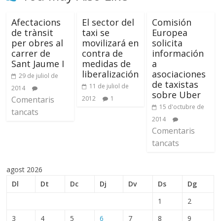
Afectacions
El sector del
Comisión
de trànsit
taxi se
Europea
per obres al
movilizará en
solicita
carrer de
contra de
información
Sant Jaume I
medidas de
a
liberalización
asociaciones
29 de juliol de
de taxistas
11 de juliol de
2014
sobre Uber
Comentaris
2012
1
15 d'octubre de
tancats
2014
Comentaris
tancats
agost 2026
Dl
Dt
Dc
Dj
Dv
Ds
Dg
1
2
3
4
5
6
7
8
9