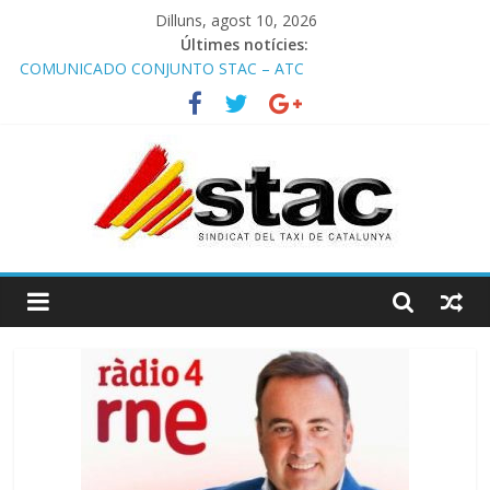
Dilluns, agost 10, 2026
Últimes notícies:
COMUNICADO CONJUNTO STAC – ATC
Comunicado STAC/ ATC de la reunión con los Mossos d
‘Esquadra del aeropuerto de Barcelona.
Programa de Radio TAXI LIBRE 29.07.2026 en COOLTURA FM.
Edición 386
STAC/ATC SOLICITAN TAULA TÈCNICA PARA MEJORAR LA
OPERATIVA DE ENTRADA EN EL PUERTO DE BARCELONA.
Programa de Radio TAXI LIBRE 22.07.2026 en COOLTURA FM.
Edición 385