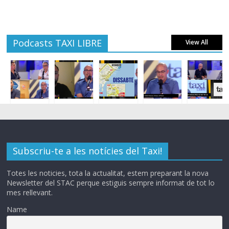
Podcasts TAXI LIBRE
View All
Subscriu-te a les notícies del Taxi!
Totes les noticies, tota la actualitat, estem preparant la nova
Newsletter del STAC perque estiguis sempre informat de tot lo
mes rellevant.
Name