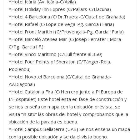
*Hotel Icària (Av. Icària-C/Àvila)
*Hotel Holiday Inn Expres (C/Pallars-C/Llacuna)
*Hotel 4 Barcelona (C/Dr.Trueta-C/Ciutat de Granada)
*Hotel Rafael (C/Lope de vega-Pg. Garcia i Faria)
*Hotel Front Marítim (C/Provençals-Pg. Garcia i Faria)
*Hotel Barceló Atenea Mar (C/Josep Ferrater i Mora-
C/Pg. Garcia i F.)
*Hotel Vincci Marítimo (C/Llull frente al 350)
*Hotel Four Points of Sheraton (C/Tànger-Rbla.
Poblenou)
*Hotel Novotel Barcelona (C/Cuital de Granada-
Av.Diagonal)
*Hotel Catalonia Fira (C/Herrero junto a Pl.Europa de
L’Hospitalet) Este hotel está en fase de construcción y
se nos enseña un mapa con la ubicación prevista, se
visita “in situ” las obras del hotel y comprobamos que la
ubicación de la parada es buena.
*Hotel Campus Bellaterra (UAB) Se nos enseña un mapa
con la posible ubicación y se da el visto bueno.