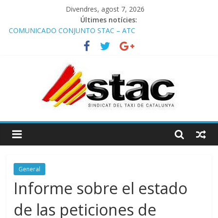
Divendres, agost 7, 2026
Últimes notícies:
COMUNICADO CONJUNTO STAC – ATC
Comunicado STAC/ ATC de la reunión con los Mossos d
‘Esquadra del aeropuerto de Barcelona.
Programa de Radio TAXI LIBRE 29.07.2026 en COOLTURA FM.
Edición 386
STAC/ATC SOLICITAN TAULA TÈCNICA PARA MEJORAR LA
OPERATIVA DE ENTRADA EN EL PUERTO DE BARCELONA.
Programa de Radio TAXI LIBRE 22.07.2026 en COOLTURA FM.
Edición 385
General
Informe sobre el estado
de las peticiones de