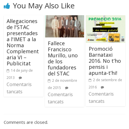
You May Also Like
Al·legaciones
de l'STAC
presentades
a l'IMET a la
Fallece
Norma
Promoció
Francisco
Complement
Barnataxi
Murillo, uno
aria VI –
2016. No t’ho
de los
Publicitat
pensis i
fundadores
14 de juny de
apunta-t’hi!
del STAC
2013
2 de setembre de
2 de novembre
Comentaris
2016
de 2015
tancats
Comentaris
Comentaris
tancats
tancats
Comments are closed.