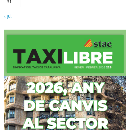
31
« jul.