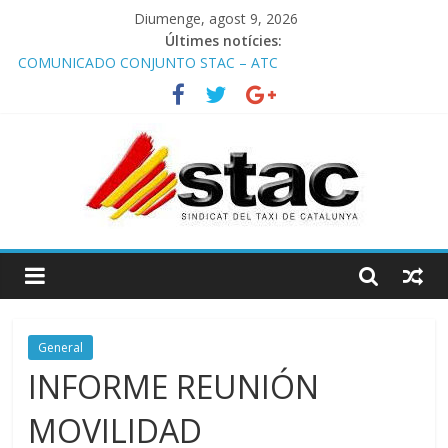
Diumenge, agost 9, 2026
Últimes notícies:
COMUNICADO CONJUNTO STAC – ATC
Comunicado STAC/ ATC de la reunión con los Mossos d
‘Esquadra del aeropuerto de Barcelona.
Programa de Radio TAXI LIBRE 29.07.2026 en COOLTURA FM.
Edición 386
STAC/ATC SOLICITAN TAULA TÈCNICA PARA MEJORAR LA
OPERATIVA DE ENTRADA EN EL PUERTO DE BARCELONA.
Programa de Radio TAXI LIBRE 22.07.2026 en COOLTURA FM.
Edición 385
General
INFORME REUNIÓN
MOVILIDAD