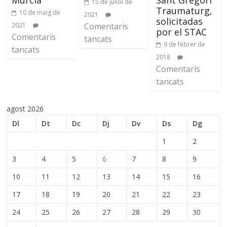
15 de juliol de
Traumaturg,
10 de maig de
2021
solicitadas
2021
Comentaris
por el STAC
Comentaris
tancats
9 de febrer de
tancats
2018
Comentaris
tancats
agost 2026
Dl
Dt
Dc
Dj
Dv
Ds
Dg
1
2
3
4
5
6
7
8
9
10
11
12
13
14
15
16
17
18
19
20
21
22
23
24
25
26
27
28
29
30