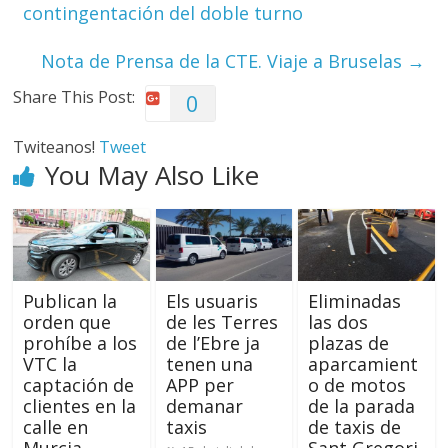
contingentación del doble turno
Nota de Prensa de la CTE. Viaje a Bruselas
→
Share This Post:
0
Twiteanos!
Tweet
You May Also Like
Publican la
Els usuaris
Eliminadas
orden que
de les Terres
las dos
prohíbe a los
de l’Ebre ja
plazas de
VTC la
tenen una
aparcamient
captación de
APP per
o de motos
clientes en la
demanar
de la parada
calle en
taxis
de taxis de
Murcia
Sant Gregori