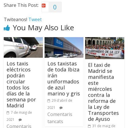
Share This Post:
0
Twiteanos!
Tweet
You May Also Like
Los taxis
Los taxistas
El taxi de
eléctricos
de toda Ibiza
Madrid se
podrán
irán
manifiesta
circular
uniformados
este
todos los
de azul
miércoles
días de la
marino y gris
contra la
semana por
reforma de
29 d'abril de
Madrid
la Ley de
2021
Transportes
7 de maig de
Comentaris
de Ayuso
2021
tancats
Comentaris
31 de maig de