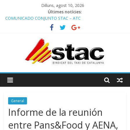
Dilluns, agost 10, 2026
Últimes notícies:
COMUNICADO CONJUNTO STAC – ATC
Comunicado STAC/ ATC de la reunión con los Mossos d
‘Esquadra del aeropuerto de Barcelona.
Programa de Radio TAXI LIBRE 29.07.2026 en COOLTURA FM.
Edición 386
STAC/ATC SOLICITAN TAULA TÈCNICA PARA MEJORAR LA
OPERATIVA DE ENTRADA EN EL PUERTO DE BARCELONA.
Programa de Radio TAXI LIBRE 22.07.2026 en COOLTURA FM.
Edición 385
General
Informe de la reunión
entre Pans&Food y AENA,