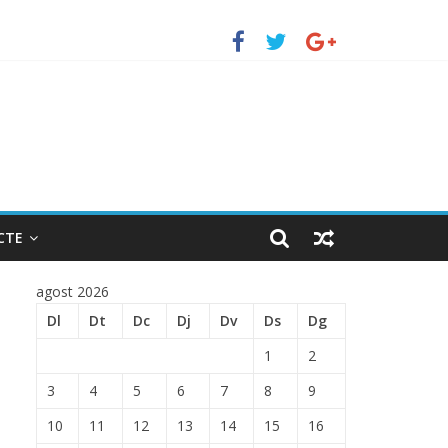
 ENTRADA EN EL PUERTO DE BARCELONA.
CTE
agost 2026
Dl
Dt
Dc
Dj
Dv
Ds
Dg
1
2
3
4
5
6
7
8
9
10
11
12
13
14
15
16