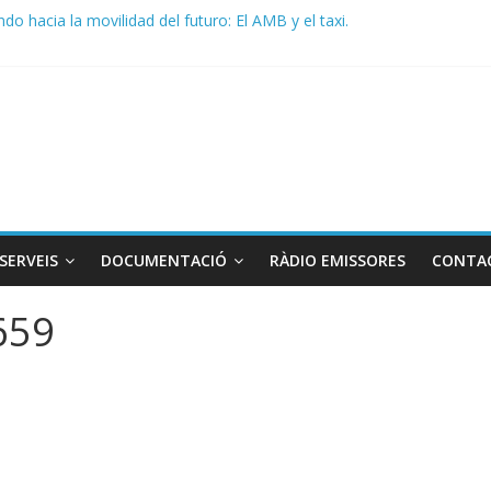
do hacia la movilidad del futuro: El AMB y el taxi.
ma de Radio TAXI LIBRE 29.07.2026 en COOLTURA FM. Edición 386
TC SOLICITAN TAULA TÈCNICA PARA MEJORAR LA OPERATIVA DE
ma de Radio TAXI LIBRE 22.07.2026 en COOLTURA FM. Edición 385
ICADO CONJUNTO STAC – ATC
SERVEIS
DOCUMENTACIÓ
RÀDIO EMISSORES
CONTA
659