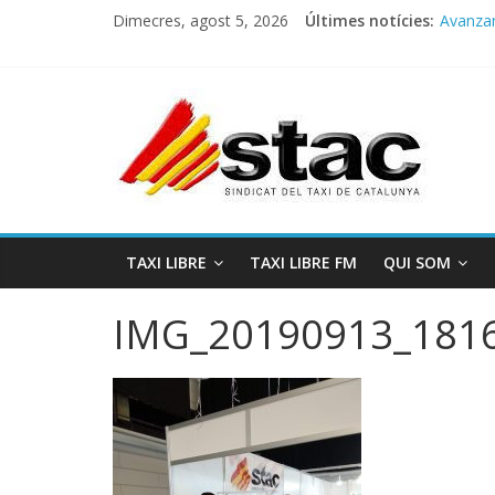
Dimecres, agost 5, 2026
Últimes notícies:
Avanzan
Progra
STAC/A
Progra
COMUN
TAXI LIBRE
TAXI LIBRE FM
QUI SOM
IMG_20190913_181