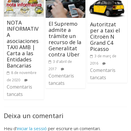
NOTA
El Supremo
Autoritzat
INFORMATIV
admite a
per a taxi el
A
trámite un
Citroën N
asociaciones
recurso de la
Grand C4
TAXI AMB |
Generalitat
Picasso
Carta a las
contra Uber
3 de març de
Entidades
3 d'abril de
2016
Bancarias
2017
Comentaris
8 de novembre
Comentaris
tancats
de 2020
tancats
Comentaris
tancats
Deixa un comentari
Heu d'
iniciar la sessió
per escriure un comentari.