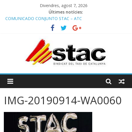
Divendres, agost 7, 2026
Últimes notícies:
COMUNICADO CONJUNTO STAC – ATC
Comunicado STAC/ ATC de la reunión con los Mossos d
‘Esquadra del aeropuerto de Barcelona.
Programa de Radio TAXI LIBRE 29.07.2026 en COOLTURA FM.
Edición 386
STAC/ATC SOLICITAN TAULA TÈCNICA PARA MEJORAR LA
OPERATIVA DE ENTRADA EN EL PUERTO DE BARCELONA.
Programa de Radio TAXI LIBRE 22.07.2026 en COOLTURA FM.
Edición 385
IMG-20190914-WA0060