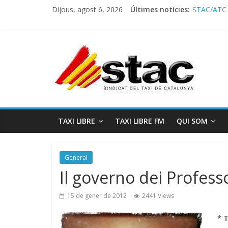
Dijous, agost 6, 2026
Últimes notícies:
STAC/ATC
Programa 
COMUNICA
Avanzando h
Programa 
TAXI LIBRE
TAXI LIBRE FM
QUI SOM
General
Il governo dei Professo
15 de gener de 2012
2441 Views
* 