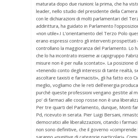
maturata dopo due riunioni: la prima, che ha visto 
leader, nello studio del presidente della Camera 
con le dichiarazioni di molti parlamentari del Terz
addirittura, ha guidato in Parlamento l’opposizio
«non utile».I L’orientamento del Terzo Polo questa
erano espressi contro gli interventi prospettati 
controllano la maggioranza del Parlamento. Lo han
che lo ha incontrato insieme ai capigruppo Fabriz
misure non è per nulla scontato». La posizione d
«tenendo conto degli interessi di tante realtà, 
ascoltare taxisti e farmacisti», gli ha fatto eco C
meglio, vogliamo che le reti dell’energia produca
purché queste professioni vengano gestite al 
po’ di farmaci alle coop rosse non è una liberali
Per tre quarti del Parlamento, dunque, Monti far
Pd, ricevuto in serata. Pier Luigi Bersani, rimas
democratici alle liberalizzazioni, citando i farmaci
non sono definitive, che il governo «comprende l
saranno «punitive di categorie particolari». Comu