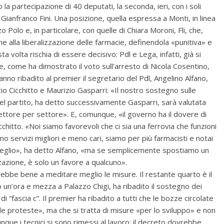
la partecipazione di 40 deputati, la seconda, ieri, con i soli
Gianfranco Fini. Una posizione, quella espressa a Monti, in linea
o Polo e, in particolare, con quelle di Chiara Moroni, Fli, che,
ne alla liberalizzazione delle farmacie, definendola «punitiva» e
 volta rischia di essere decisivo: Pdl e Lega, infatti, già si
e, come ha dimostrato il voto sull’arresto di Nicola Cosentino,
no ribadito al premier il segretario del Pdl, Angelino Alfano,
io Cicchitto e Maurizio Gasparri: «Il nostro sostegno sulle
el partito, ha detto successivamente Gasparri, sarà valutata
settore per settore». E, comunque, «il governo ha il dovere di
icchitto. «Noi siamo favorevoli che ci sia una ferrovia che funzioni
no servizi migliori e meno cari, siamo per più farmacisti e notai
meglio», ha detto Alfano, «ma se semplicemente spostiamo un
zzazione, è solo un favore a qualcuno».
ebbe bene a meditare meglio le misure. Il restante quarto è il
to un’ora e mezza a Palazzo Chigi, ha ribadito il sostegno dei
 di “fascia c”. Il premier ha ribadito a tutti che le bozze circolate
e proteste», ma che si tratta di misure «per lo sviluppo» e non
nque i tecnici si sono rimessi al lavoro: il decreto dovrebbe