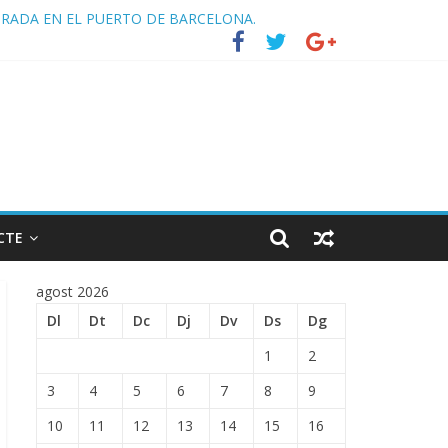
TRADA EN EL PUERTO DE BARCELONA.
CTE
agost 2026
Dl
Dt
Dc
Dj
Dv
Ds
Dg
1
2
3
4
5
6
7
8
9
10
11
12
13
14
15
16