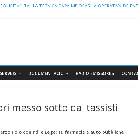
 SOLICITAN TAULA TÈCNICA PARA MEJORAR LA OPERATIVA DE EN
de Radio TAXI LIBRE 22.07.2026 en COOLTURA FM. Edición 385
DO CONJUNTO STAC – ATC
acia la movilidad del futuro: El AMB y el taxi.
de Radio TAXI LIBRE 29.07.2026 en COOLTURA FM. Edición 386
SERVEIS
DOCUMENTACIÓ
RÀDIO EMISSORES
CONTA
ri messo sotto dai tassisti
Terzo Polo con Pdl e Lega: su farmacie e auto pubbliche