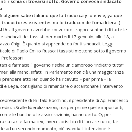
nti rischia di trovarsi sotto. Governo convoca sindacato
i
(Si alguien sabe italiano que lo traduzca y lo envie, ya que
s traductores existentes no lo traducen de foma literal.)
LIA.-
Il governo avrebbe convocato i rappresentanti di tutte le
le sindacali dei tassisti per martedì 17 gennaio, alle 18, a
azzo Chigi. È quanto si apprende da fonti sindacali. Leggi
rticolo di Paolo Emilio Russo: i tassisti mettono sotto il governo
 Professori.
taxi e farmacie il governo rischia un clamoroso “indietro tutta”.
eri alla mano, infatti, in Parlamento non c’è una maggioranza
 prendere atto ieri quando ha ricevuto – per prima – la
l e Lega, consigliano di rimandare o accantonare l’intervento
vicepresidente di Fli Italo Bocchino, il presidente di Api Francesco
redici. «Sì alle liberalizzazioni, ma per prime quelle importanti,
 come le banche o le assicurazioni», hanno detto. O, per
a su taxi e farmacie», invece, «rischia di bloccare tutto, far
arle ad un secondo momento, più avanti». L’intenzione è