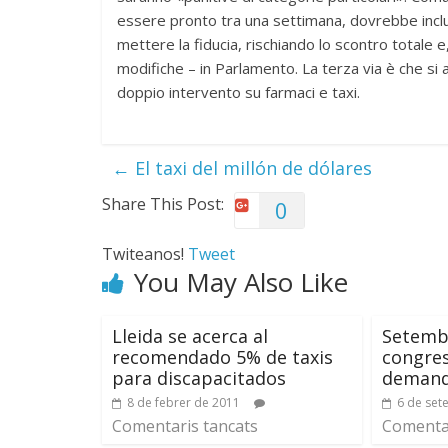
essere pronto tra una settimana, dovrebbe inclu
mettere la fiducia, rischiando lo scontro totale e,
modifiche – in Parlamento. La terza via è che si a
doppio intervento su farmaci e taxi.
←
El taxi del millón de dólares
Share This Post:
0
Twiteanos!
Tweet
You May Also Like
Lleida se acerca al
Setemb
recomendado 5% de taxis
congres
para discapacitados
demanda
8 de febrer de 2011
6 de set
Comentaris tancats
Comentar