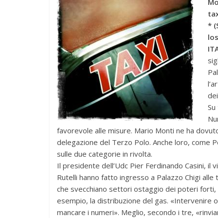
Mo
tax
* 
lo
ITA
sig
Pal
l’a
dei
Su 
Num
favorevole alle misure. Mario Monti ne ha dovuto
delegazione del Terzo Polo. Anche loro, come Pd
sulle due categorie in rivolta.
Il presidente dell’Udc Pier Ferdinando Casini, il 
Rutelli hanno fatto ingresso a Palazzo Chigi alle t
che svecchiano settori ostaggio dei poteri forti,
esempio, la distribuzione del gas. «Intervenire or
mancare i numeri». Meglio, secondo i tre, «rinvi