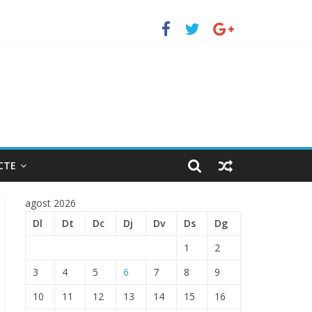
erto de Barcelona.
ENTRADA EN EL PUERTO DE BARCELONA.
CTE
agost 2026
Dl
Dt
Dc
Dj
Dv
Ds
Dg
1
2
3
4
5
6
7
8
9
10
11
12
13
14
15
16