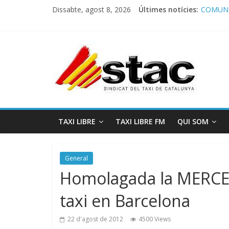
Dissabte, agost 8, 2026
Últimes notícies:
COMUNI
Comunic
Program
STAC/A
Program
TAXI LIBRE
TAXI LIBRE FM
QUI SOM
General
Homolagada la MERCED
taxi en Barcelona
22 d'agost de 2012
4500 Views