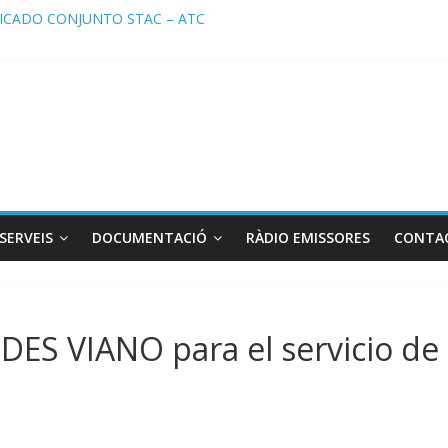
CADO CONJUNTO STAC – ATC
ado STAC/ ATC de la reunión con los Mossos d ‘Esquadra del aeropu
a de Radio TAXI LIBRE 29.07.2026 en COOLTURA FM. Edición 386
TC SOLICITAN TAULA TÈCNICA PARA MEJORAR LA OPERATIVA DE 
a de Radio TAXI LIBRE 22.07.2026 en COOLTURA FM. Edición 385
SERVEIS
DOCUMENTACIÓ
RÀDIO EMISSORES
CONTA
ES VIANO para el servicio de