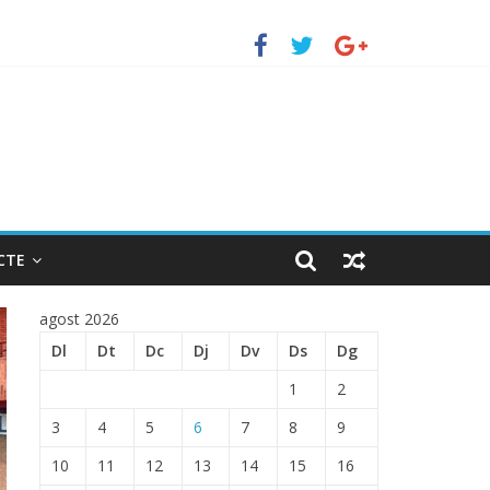
to de Barcelona.
TRADA EN EL PUERTO DE BARCELONA.
CTE
agost 2026
Dl
Dt
Dc
Dj
Dv
Ds
Dg
1
2
3
4
5
6
7
8
9
10
11
12
13
14
15
16