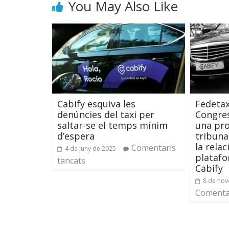
You May Also Like
Cabify esquiva les
Fedetax
denúncies del taxi per
Congres
saltar-se el temps mínim
una pro
d’espera
tribuna
la rela
Comentaris
4 de juny de 2025
plataf
tancats
Cabify
8 de no
Comentar