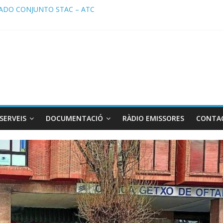
DO CONJUNTO STAC – ATC
 STAC/ ATC de la reunión con los Mossos d ‘Esquadra del aeropuer
de Radio TAXI LIBRE 29.07.2026 en COOLTURA FM. Edición 386
 SOLICITAN TAULA TÈCNICA PARA MEJORAR LA OPERATIVA DE EN
de Radio TAXI LIBRE 22.07.2026 en COOLTURA FM. Edición 385
SERVEIS
DOCUMENTACIÓ
RÀDIO EMISSORES
CONTA