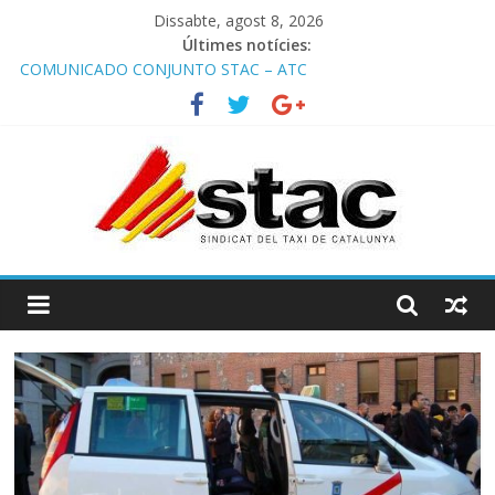
Dissabte, agost 8, 2026
Últimes notícies:
COMUNICADO CONJUNTO STAC – ATC
Comunicado STAC/ ATC de la reunión con los Mossos d
‘Esquadra del aeropuerto de Barcelona.
Programa de Radio TAXI LIBRE 29.07.2026 en COOLTURA FM.
Edición 386
STAC/ATC SOLICITAN TAULA TÈCNICA PARA MEJORAR LA
OPERATIVA DE ENTRADA EN EL PUERTO DE BARCELONA.
Programa de Radio TAXI LIBRE 22.07.2026 en COOLTURA FM.
Edición 385