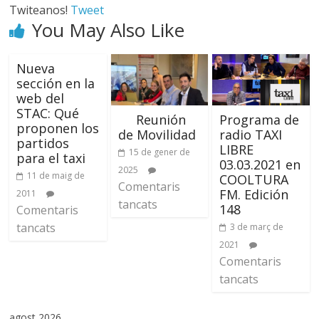
Twiteanos!
Tweet
You May Also Like
Nueva
sección en la
web del
STAC: Qué
Reunión
Programa de
proponen los
de Movilidad
radio TAXI
partidos
LIBRE
15 de gener de
para el taxi
03.03.2021 en
2025
11 de maig de
COOLTURA
Comentaris
FM. Edición
2011
tancats
148
Comentaris
tancats
3 de març de
2021
Comentaris
tancats
agost 2026