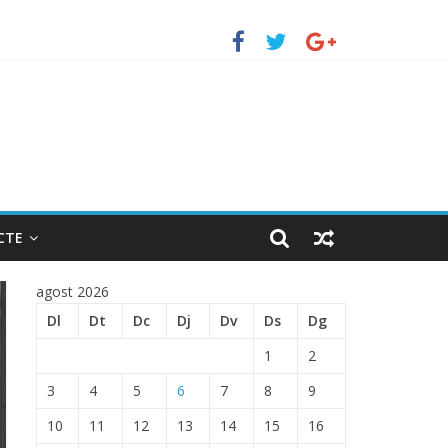
uerto de Barcelona.
 ENTRADA EN EL PUERTO DE BARCELONA.
CTE
agost 2026
Dl
Dt
Dc
Dj
Dv
Ds
Dg
1
2
3
4
5
6
7
8
9
10
11
12
13
14
15
16