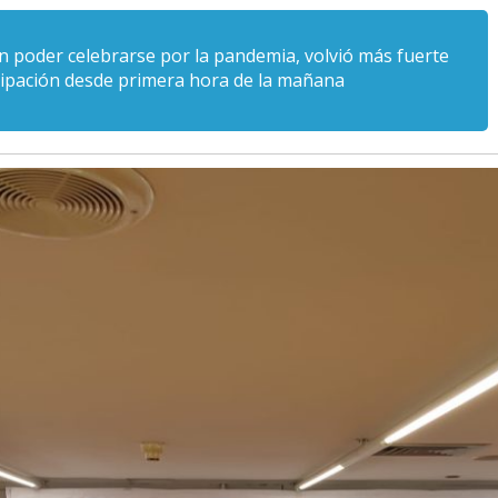
in poder celebrarse por la pandemia, volvió más fuerte
icipación desde primera hora de la mañana