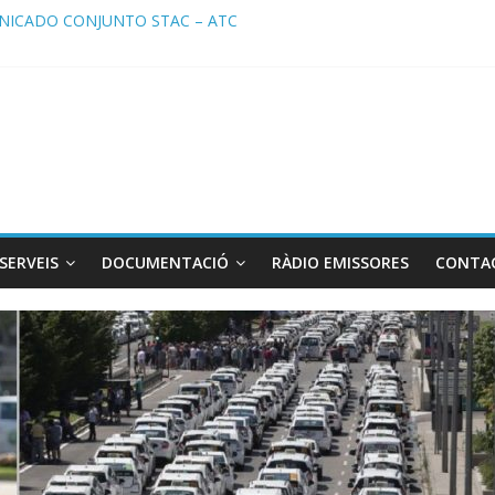
ICADO CONJUNTO STAC – ATC
cado STAC/ ATC de la reunión con los Mossos d ‘Esquadra del aerop
ma de Radio TAXI LIBRE 29.07.2026 en COOLTURA FM. Edición 386
ATC SOLICITAN TAULA TÈCNICA PARA MEJORAR LA OPERATIVA DE
ma de Radio TAXI LIBRE 22.07.2026 en COOLTURA FM. Edición 385
SERVEIS
DOCUMENTACIÓ
RÀDIO EMISSORES
CONTA