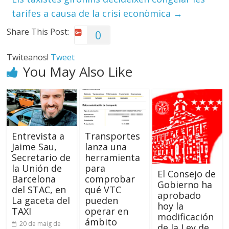
tarifes a causa de la crisi econòmica
→
Share This Post:
0
Twiteanos!
Tweet
You May Also Like
Entrevista a
Transportes
Jaime Sau,
lanza una
Secretario de
herramienta
la Unión de
para
El Consejo de
Barcelona
comprobar
Gobierno ha
del STAC, en
qué VTC
aprobado
La gaceta del
pueden
hoy la
TAXI
operar en
modificación
ámbito
20 de maig de
de la Ley de