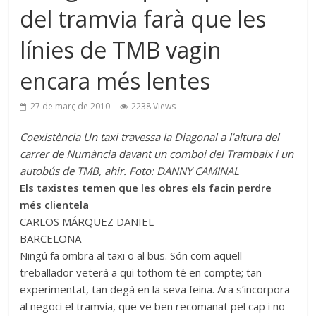
del tramvia farà que les
línies de TMB vagin
encara més lentes
27 de març de 2010
2238 Views
Coexistència Un taxi travessa la Diagonal a l’altura del
carrer de Numància davant un comboi del Trambaix i un
autobús de TMB, ahir. Foto: DANNY CAMINAL
Els taxistes temen que les obres els facin perdre
més clientela
CARLOS MÁRQUEZ DANIEL
BARCELONA
Ningú fa ombra al taxi o al bus. Són com aquell
treballador veterà a qui tothom té en compte; tan
experimentat, tan degà en la seva feina. Ara s’incorpora
al negoci el tramvia, que ve ben recomanat pel cap i no