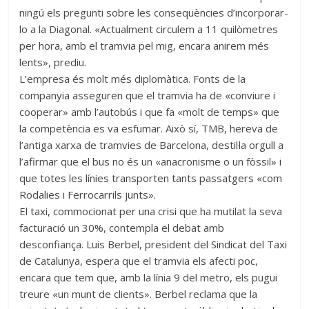
ningú els pregunti sobre les conseqüències d’incorporar-
lo a la Diagonal. «Actualment circulem a 11 quilòmetres
per hora, amb el tramvia pel mig, encara anirem més
lents», prediu.
L’empresa és molt més diplomàtica. Fonts de la
companyia asseguren que el tramvia ha de «conviure i
cooperar» amb l’autobús i que fa «molt de temps» que
la competència es va esfumar. Això sí, TMB, hereva de
l’antiga xarxa de tramvies de Barcelona, destil·la orgull a
l’afirmar que el bus no és un «anacronisme o un fòssil» i
que totes les línies transporten tants passatgers «com
Rodalies i Ferrocarrils junts».
El taxi, commocionat per una crisi que ha mutilat la seva
facturació un 30%, contempla el debat amb
desconfiança. Luis Berbel, president del Sindicat del Taxi
de Catalunya, espera que el tramvia els afecti poc,
encara que tem que, amb la línia 9 del metro, els pugui
treure «un munt de clients». Berbel reclama que la