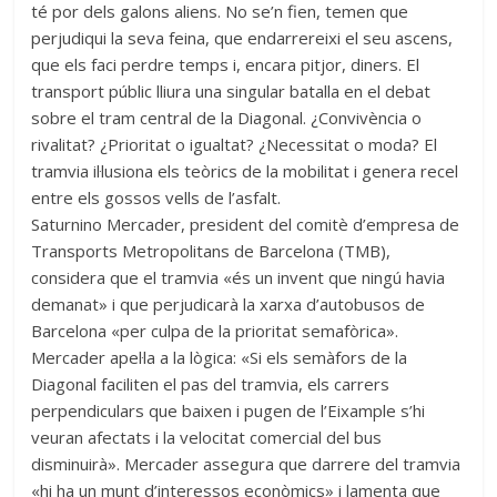
té por dels galons aliens. No se’n fien, temen que
perjudiqui la seva feina, que endarrereixi el seu ascens,
que els faci perdre temps i, encara pitjor, diners. El
transport públic lliura una singular batalla en el debat
sobre el tram central de la Diagonal. ¿Convivència o
rivalitat? ¿Prioritat o igualtat? ¿Necessitat o moda? El
tramvia il·lusiona els teòrics de la mobilitat i genera recel
entre els gossos vells de l’asfalt.
Saturnino Mercader, president del comitè d’empresa de
Transports Metropolitans de Barcelona (TMB),
considera que el tramvia «és un invent que ningú havia
demanat» i que perjudicarà la xarxa d’autobusos de
Barcelona «per culpa de la prioritat semafòrica».
Mercader apel·la a la lògica: «Si els semàfors de la
Diagonal faciliten el pas del tramvia, els carrers
perpendiculars que baixen i pugen de l’Eixample s’hi
veuran afectats i la velocitat comercial del bus
disminuirà». Mercader assegura que darrere del tramvia
«hi ha un munt d’interessos econòmics» i lamenta que