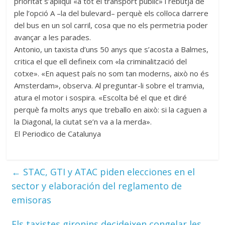
prioritat s’apliqui «a tot el transport públic» i rebutja de
ple l’opció A –la del bulevard– perquè els col·loca darrere
del bus en un sol carril, cosa que no els permetria poder
avançar a les parades.
Antonio, un taxista d’uns 50 anys que s’acosta a Balmes,
critica el que ell defineix com «la criminalització del
cotxe». «En aquest país no som tan moderns, això no és
Amsterdam», observa. Al preguntar-li sobre el tramvia,
atura el motor i sospira. «Escolta bé el que et diré
perquè fa molts anys que treballo en això: si la caguen a
la Diagonal, la ciutat se’n va a la merda».
El Periodico de Catalunya
←
STAC, GTI y ATAC piden elecciones en el
sector y elaboración del reglamento de
emisoras
Els taxistes gironins decideixen congelar les