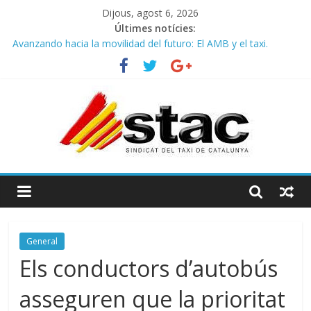
Dijous, agost 6, 2026
Últimes notícies:
Avanzando hacia la movilidad del futuro: El AMB y el taxi.
Programa de Radio TAXI LIBRE 29.07.2026 en COOLTURA FM.
Edición 386
STAC/ATC SOLICITAN TAULA TÈCNICA PARA MEJORAR LA
OPERATIVA DE ENTRADA EN EL PUERTO DE BARCELONA.
Programa de Radio TAXI LIBRE 22.07.2026 en COOLTURA FM.
Edición 385
COMUNICADO CONJUNTO STAC – ATC
General
Els conductors d’autobús
asseguren que la prioritat