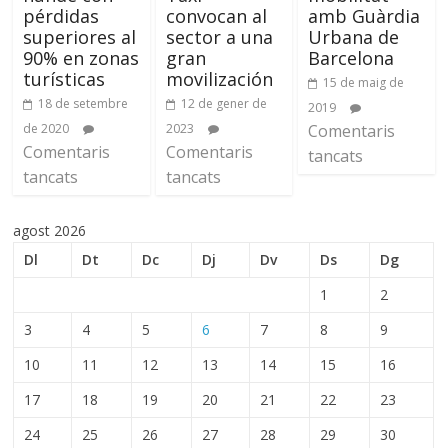
pérdidas
convocan al
amb Guàrdia
superiores al
sector a una
Urbana de
90% en zonas
gran
Barcelona
turísticas
movilización
15 de maig de
18 de setembre
12 de gener de
2019
de 2020
2023
Comentaris
Comentaris
Comentaris
tancats
tancats
tancats
agost 2026
Dl
Dt
Dc
Dj
Dv
Ds
Dg
1
2
3
4
5
6
7
8
9
10
11
12
13
14
15
16
17
18
19
20
21
22
23
24
25
26
27
28
29
30