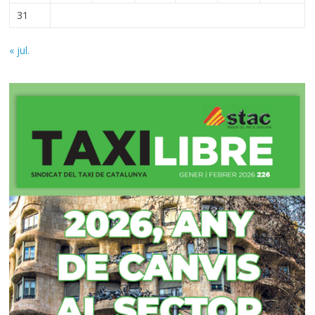
31
« jul.