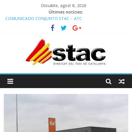
Dissabte, agost 8, 2026
Últimes notícies:
COMUNICADO CONJUNTO STAC – ATC
Comunicado STAC/ ATC de la reunión con los Mossos d
‘Esquadra del aeropuerto de Barcelona.
Programa de Radio TAXI LIBRE 29.07.2026 en COOLTURA FM.
Edición 386
STAC/ATC SOLICITAN TAULA TÈCNICA PARA MEJORAR LA
OPERATIVA DE ENTRADA EN EL PUERTO DE BARCELONA.
Programa de Radio TAXI LIBRE 22.07.2026 en COOLTURA FM.
Edición 385