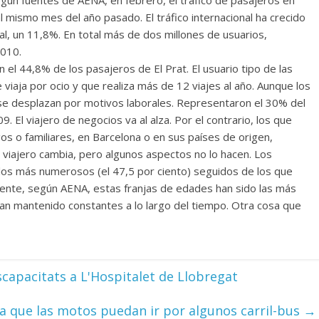
egún fuentes de AENA, en febrero, el tráfico de pasajeros en
l mismo mes del año pasado. El tráfico internacional ha crecido
al, un 11,8%. En total más de dos millones de usuarios,
2010.
el 44,8% de los pasajeros de El Prat. El usuario tipo de las
 viaja por ocio y que realiza más de 12 viajes al año. Aunque los
e desplazan por motivos laborales. Representaron el 30% del
. El viajero de negocios va al alza. Por el contrario, los que
os o familiares, en Barcelona o en sus países de origen,
el viajero cambia, pero algunos aspectos no lo hacen. Los
los más numerosos (el 47,5 por ciento) seguidos de los que
mente, según AENA, estas franjas de edades han sido las más
han mantenido constantes a lo largo del tiempo. Otra cosa que
iscapacitats a L'Hospitalet de Llobregat
 a que las motos puedan ir por algunos carril-bus
→