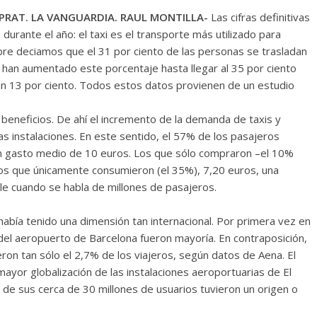
 PRAT. LA VANGUARDIA. RAUL MONTILLA-
Las cifras definitivas
durante el año: el taxi es el transporte más utilizado para
bre deciamos que el 31 por ciento de las personas se trasladan
0 han aumentado este porcentaje hasta llegar al 35 por ciento
 un 13 por ciento. Todos estos datos provienen de un estudio
beneficios. De ahí el incremento de la demanda de taxis y
s instalaciones. En este sentido, el 57% de los pasajeros
n gasto medio de 10 euros. Los que sólo compraron –el 10%
os que únicamente consumieron (el 35%), 7,20 euros, una
e cuando se habla de millones de pasajeros.
había tenido una dimensión tan internacional. Por primera vez en
 del aeropuerto de Barcelona fueron mayoría. En contraposición,
ron tan sólo el 2,7% de los viajeros, según datos de Aena. El
ayor globalización de las instalaciones aeroportuarias de El
de sus cerca de 30 millones de usuarios tuvieron un origen o