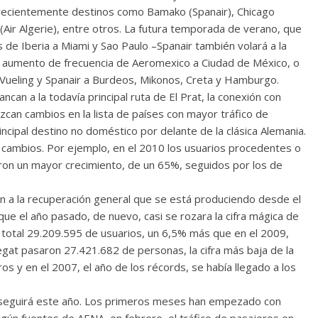
 recientemente destinos como Bamako (Spanair), Chicago
 (Air Algerie), entre otros. La futura temporada de verano, que
de Iberia a Miami y Sao Paulo –Spanair también volará a la
 el aumento de frecuencia de Aeromexico a Ciudad de México, o
 Vueling y Spanair a Burdeos, Mikonos, Creta y Hamburgo.
an a la todavía principal ruta de El Prat, la conexión con
can cambios en la lista de países con mayor tráfico de
principal destino no doméstico por delante de la clásica Alemania.
cambios. Por ejemplo, en el 2010 los usuarios procedentes o
ron un mayor crecimiento, de un 65%, seguidos por los de
 a la recuperación general que se está produciendo desde el
ue el año pasado, de nuevo, casi se rozara la cifra mágica de
 total 29.209.595 de usuarios, un 6,5% más que en el 2009,
regat pasaron 27.421.682 de personas, la cifra más baja de la
os y en el 2007, el año de los récords, se había llegado a los
oseguirá este año. Los primeros meses han empezado con