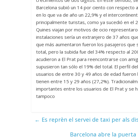
crecimientos de dos dígitos. En este sentido, s
Barcelona subió un 14 por ciento con respecto a
en lo que va de año un 22,9% y el intercontinent
principalmente turistas, como ya sucedió en el 
Quines viajan por motivos de ocio representaron 
instalaciones sería un extranjero de 37 años que
que más aumentaron fueron los pasajeros que s
total, pero la subida fue del 34% respecto al 2009
acudieron a El Prat para reencontrarse con amig
supusieron tan sólo el 19% del total. El perfil d
usuarios de entre 30 y 49 años de edad fueron 
tienen entre 15 y 29 años (27,2%). Tradicional
importantes entre los usuarios de El Prat y se 
tampoco
←
Es reprèn el servei de taxi per als d
Barcelona abre la puerta