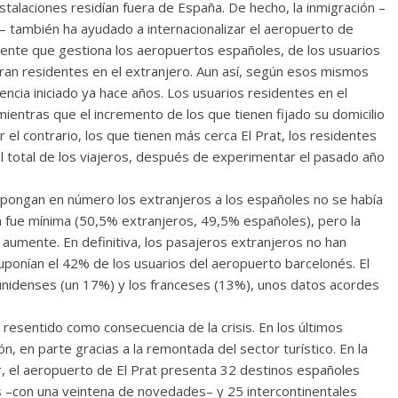
talaciones residían fuera de España. De hecho, la inmigración –
– también ha ayudado a internacionalizar el aeropuerto de
 ente que gestiona los aeropuertos españoles, de los usuarios
eran residentes en el extranjero. Aun así, según esos mismos
ncia iniciado ya hace años. Los usuarios residentes en el
ientras que el incremento de los que tienen fijado su domicilio
 el contrario, los que tienen más cerca El Prat, los residentes
l total de los viajeros, después de experimentar el pasado año
impongan en número los extranjeros a los españoles no se había
ia fue mínima (50,5% extranjeros, 49,5% españoles), pero la
 aumente. En definitiva, los pasajeros extranjeros no han
uponían el 42% de los usuarios del aeropuerto barcelonés. El
unidenses (un 17%) y los franceses (13%), unos datos acordes
 resentido como consecuencia de la crisis. En los últimos
, en parte gracias a la remontada del sector turístico. En la
r, el aeropuerto de El Prat presenta 32 destinos españoles
es –con una veintena de novedades– y 25 intercontinentales