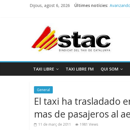
Dijous, agost 6, 2026
Últimes notícies:
Avanzando h
Programa 
STAC/ATC
Programa 
COMUNICA
TAXI LIBRE
TAXI LIBRE FM
QUI SOM
General
El taxi ha trasladado 
mas de pasajeros al a
11 de març de 2011
1981 Views