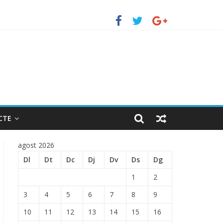
TRADA EN EL PUERTO DE BARCELONA.
CTE
agost 2026
Dl
Dt
Dc
Dj
Dv
Ds
Dg
1
2
3
4
5
6
7
8
9
10
11
12
13
14
15
16