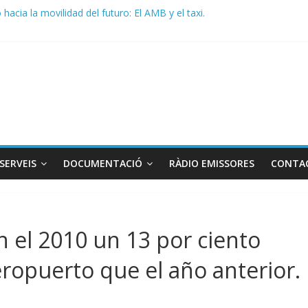
acia la movilidad del futuro: El AMB y el taxi.
de Radio TAXI LIBRE 29.07.2026 en COOLTURA FM. Edición 386
 SOLICITAN TAULA TÈCNICA PARA MEJORAR LA OPERATIVA DE EN
de Radio TAXI LIBRE 22.07.2026 en COOLTURA FM. Edición 385
DO CONJUNTO STAC – ATC
SERVEIS
DOCUMENTACIÓ
RÀDIO EMISSORES
CONTA
en el 2010 un 13 por ciento
eropuerto que el año anterior.