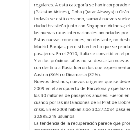
regulares. A esta categoría se han incorporado
(Pakistan Airlines), Doha (Qatar Airways) u Orán
todavía se está cerrando, sumará nuevos vuelos 
ciudad brasileña junto con Singapore Airlines–;
las nuevas rutas internacionales anunciadas por
Estas nuevas conexiones, no obstante, no desbanc
Madrid-Barajas, pero sí han hecho que se produz
pasajeros. En el 2010, Italia se convirtió en el 
Y en los próximos años no se descartan nuevos 
con destino a Rusia fueron los que experimenta
Austria (36%) o Dinamarca (32%).
Nuevos destinos, nuevos orígenes que se deben
2009 en el aeropuerto de Barcelona y que hizo q
los 30 millones de pasajeros anuales. Fueron en
cuando por las instalaciones de El Prat de Llob
crisis. En el 2008 habían sido 30.272.084 pasajer
32.898.249 usuarios.
La tendencia de la recuperación parece que pr