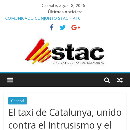
Dissabte, agost 8, 2026
Últimes notícies:
COMUNICADO CONJUNTO STAC – ATC
Comunicado STAC/ ATC de la reunión con los Mossos d
‘Esquadra del aeropuerto de Barcelona.
Programa de Radio TAXI LIBRE 29.07.2026 en COOLTURA FM.
Edición 386
STAC/ATC SOLICITAN TAULA TÈCNICA PARA MEJORAR LA
OPERATIVA DE ENTRADA EN EL PUERTO DE BARCELONA.
Programa de Radio TAXI LIBRE 22.07.2026 en COOLTURA FM.
Edición 385
General
El taxi de Catalunya, unido
contra el intrusismo y el