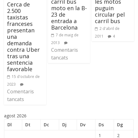
carril bus
les motos
Cerca de
moto en la B-
puguin
2.500
23 de
circular pel
taxistas
entrada a
carril bus
franceses
Barcelona
2 d'abril de
presentan
7 de maig de
una
2011
4
demanda
2013
contra Uber
Comentaris
tras una
tancats
sentencia
favorable
15 d'octubre de
2023
Comentaris
tancats
agost 2026
Dl
Dt
Dc
Dj
Dv
Ds
Dg
1
2