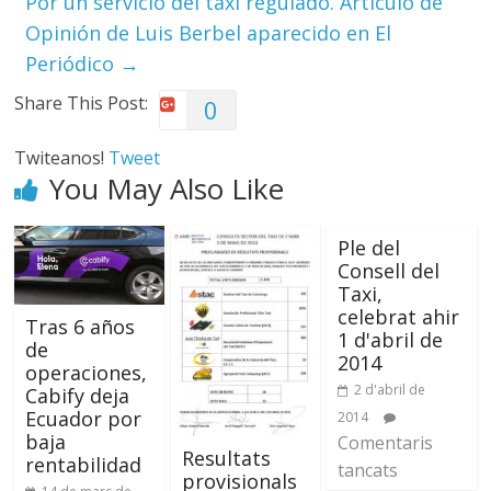
Por un servicio del taxi regulado. Artículo de
Opinión de Luis Berbel aparecido en El
Periódico
→
Share This Post:
0
Twiteanos!
Tweet
You May Also Like
Ple del
Consell del
Taxi,
celebrat ahir
Tras 6 años
1 d'abril de
de
2014
operaciones,
2 d'abril de
Cabify deja
Ecuador por
2014
baja
Comentaris
Resultats
rentabilidad
tancats
provisionals