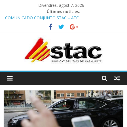
Divendres, agost 7, 2026
Últimes notícies:
COMUNICADO CONJUNTO STAC – ATC
Comunicado STAC/ ATC de la reunión con los Mossos d
‘Esquadra del aeropuerto de Barcelona.
Programa de Radio TAXI LIBRE 29.07.2026 en COOLTURA FM.
Edición 386
STAC/ATC SOLICITAN TAULA TÈCNICA PARA MEJORAR LA
OPERATIVA DE ENTRADA EN EL PUERTO DE BARCELONA.
Programa de Radio TAXI LIBRE 22.07.2026 en COOLTURA FM.
Edición 385