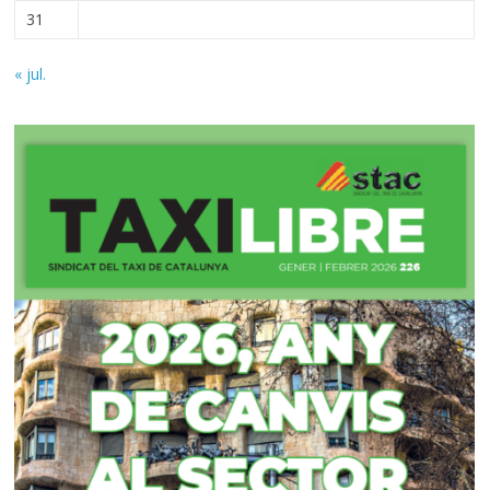
31
« jul.