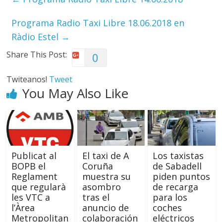
Programa Radio Taxi Libre 18.06.2018 en
Ràdio Estel
→
Share This Post:
0
Twiteanos!
Tweet
You May Also Like
Publicat al
El taxi de A
Los taxistas
BOPB el
Coruña
de Sabadell
Reglament
muestra su
piden puntos
que regularà
asombro
de recarga
les VTC a
tras el
para los
l’Àrea
anuncio de
coches
Metropolitan
colaboración
eléctricos