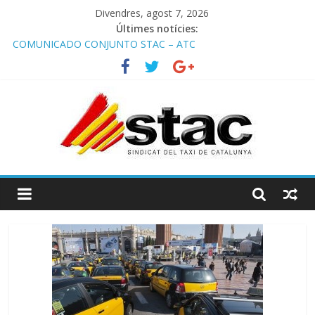
Divendres, agost 7, 2026
Últimes notícies:
COMUNICADO CONJUNTO STAC – ATC
Comunicado STAC/ ATC de la reunión con los Mossos d
‘Esquadra del aeropuerto de Barcelona.
Programa de Radio TAXI LIBRE 29.07.2026 en COOLTURA FM.
Edición 386
STAC/ATC SOLICITAN TAULA TÈCNICA PARA MEJORAR LA
OPERATIVA DE ENTRADA EN EL PUERTO DE BARCELONA.
Programa de Radio TAXI LIBRE 22.07.2026 en COOLTURA FM.
Edición 385