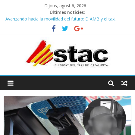
Dijous, agost 6, 2026
Últimes notícies:
Avanzando hacia la movilidad del futuro: El AMB y el taxi.
Programa de Radio TAXI LIBRE 29.07.2026 en COOLTURA FM.
Edición 386
STAC/ATC SOLICITAN TAULA TÈCNICA PARA MEJORAR LA
OPERATIVA DE ENTRADA EN EL PUERTO DE BARCELONA.
Programa de Radio TAXI LIBRE 22.07.2026 en COOLTURA FM.
Edición 385
COMUNICADO CONJUNTO STAC – ATC