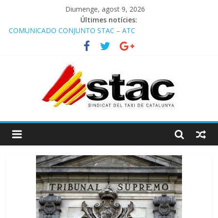
Diumenge, agost 9, 2026
Últimes notícies:
COMUNICADO CONJUNTO STAC – ATC
Comunicado STAC/ ATC de la reunión con los Mossos d
‘Esquadra del aeropuerto de Barcelona.
Programa de Radio TAXI LIBRE 29.07.2026 en COOLTURA FM.
Edición 386
STAC/ATC SOLICITAN TAULA TÈCNICA PARA MEJORAR LA
OPERATIVA DE ENTRADA EN EL PUERTO DE BARCELONA.
Programa de Radio TAXI LIBRE 22.07.2026 en COOLTURA FM.
Edición 385