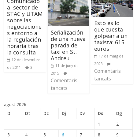
Comunicado
al sector de
STAC y UTAM
sobre las
Esto es lo
negociacione
que cuesta
Señalización
s entorno a
golpear a un
de una nueva
la regulación
taxista: 615
parada de
horaria tras
euros
taxi en St.
la consulta
17 de maig de
Andreu
12 de desembre
2023
11 de juny de
de 2011
3
Comentaris
2015
tancats
Comentaris
tancats
agost 2026
Dl
Dt
Dc
Dj
Dv
Ds
Dg
1
2
3
4
5
6
7
8
9