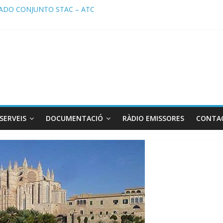
DO CONJUNTO STAC – ATC
 STAC/ ATC de la reunión con los Mossos d ‘Esquadra del aeropuer
de Radio TAXI LIBRE 29.07.2026 en COOLTURA FM. Edición 386
 SOLICITAN TAULA TÈCNICA PARA MEJORAR LA OPERATIVA DE EN
de Radio TAXI LIBRE 22.07.2026 en COOLTURA FM. Edición 385
SERVEIS
DOCUMENTACIÓ
RÀDIO EMISSORES
CONTA