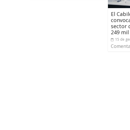
El Cabi
convoca
sector 
249 mil
15 de ge
Comentar