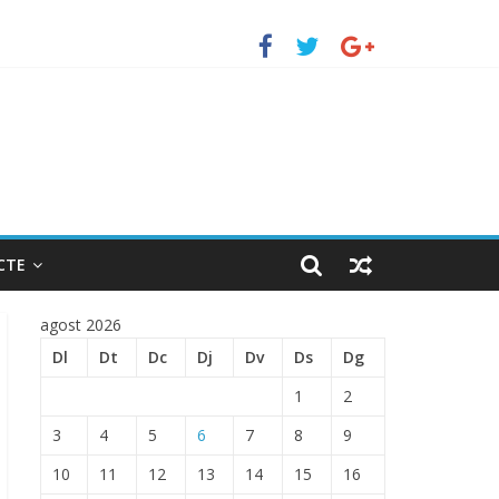
to de Barcelona.
TRADA EN EL PUERTO DE BARCELONA.
CTE
agost 2026
Dl
Dt
Dc
Dj
Dv
Ds
Dg
1
2
3
4
5
6
7
8
9
10
11
12
13
14
15
16