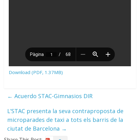
Download (PDF, 1.37MB)
←
Acuerdo STAC-Gimnasios DIR
L’STAC presenta la seva contraproposta de
microparades de taxi a tots els barris de la
ciutat de Barcelona
→
Share This Post: