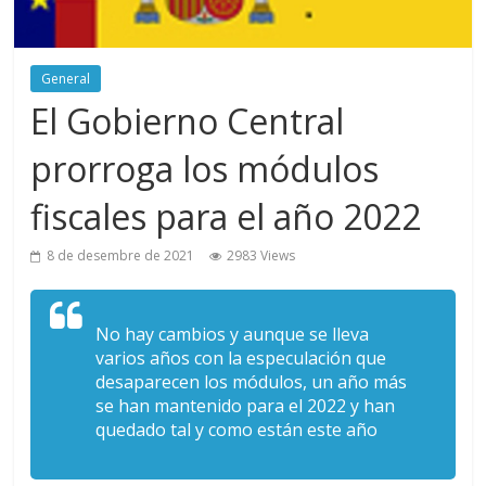
General
El Gobierno Central
prorroga los módulos
fiscales para el año 2022
8 de desembre de 2021
2983 Views
No hay cambios y aunque se lleva
varios años con la especulación que
desaparecen los módulos, un año más
se han mantenido para el 2022 y han
quedado tal y como están este año