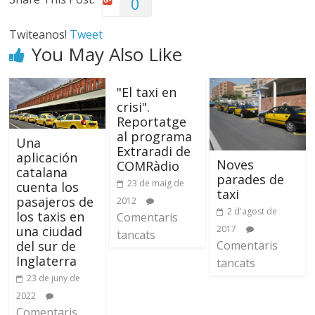
0
Twiteanos!
Tweet
You May Also Like
"El taxi en
crisi".
Reportatge
al programa
Una
Extraradi de
aplicación
Noves
COMRàdio
catalana
parades de
23 de maig de
cuenta los
taxi
pasajeros de
2012
2 d'agost de
los taxis en
Comentaris
2017
una ciudad
tancats
Comentaris
del sur de
Inglaterra
tancats
23 de juny de
2022
Comentaris