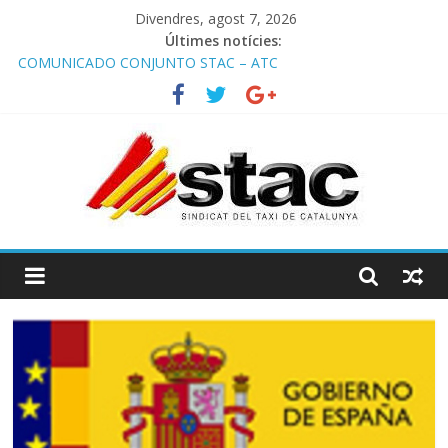
Divendres, agost 7, 2026
Últimes notícies:
Programa de Radio TAXI LIBRE 22.07.2026 en COOLTURA FM.
Edición 385
COMUNICADO CONJUNTO STAC – ATC
Comunicado STAC/ ATC de la reunión con los Mossos d
‘Esquadra del aeropuerto de Barcelona.
Programa de Radio TAXI LIBRE 29.07.2026 en COOLTURA FM.
Edición 386
STAC/ATC SOLICITAN TAULA TÈCNICA PARA MEJORAR LA
OPERATIVA DE ENTRADA EN EL PUERTO DE BARCELONA.