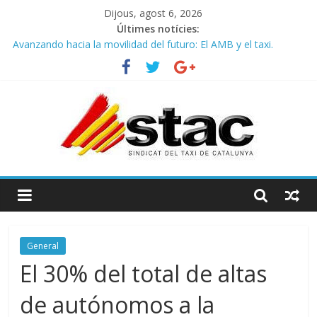
Dijous, agost 6, 2026
Últimes notícies:
Avanzando hacia la movilidad del futuro: El AMB y el taxi.
Programa de Radio TAXI LIBRE 29.07.2026 en COOLTURA FM.
Edición 386
STAC/ATC SOLICITAN TAULA TÈCNICA PARA MEJORAR LA
OPERATIVA DE ENTRADA EN EL PUERTO DE BARCELONA.
Programa de Radio TAXI LIBRE 22.07.2026 en COOLTURA FM.
Edición 385
COMUNICADO CONJUNTO STAC – ATC
General
El 30% del total de altas
de autónomos a la