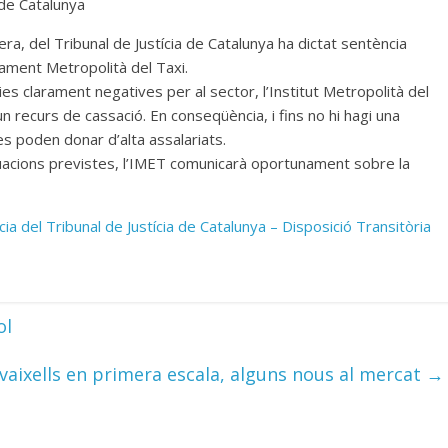
 de Catalunya
era, del Tribunal de Justícia de Catalunya ha dictat sentència
glament Metropolità del Taxi.
s clarament negatives per al sector, l’Institut Metropolità del
un recurs de cassació. En conseqüència, i fins no hi hagi una
s poden donar d’alta assalariats.
uacions previstes, l’IMET comunicarà oportunament sobre la
ia del Tribunal de Justícia de Catalunya – Disposició Transitòria
ol
 vaixells en primera escala, alguns nous al mercat
→