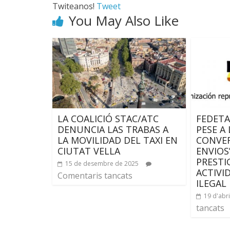
Twiteanos!
Tweet
You May Also Like
LA COALICIÓ STAC/ATC
FEDETA
DENUNCIA LAS TRABAS A
PESE A
LA MOVILIDAD DEL TAXI EN
CONVER
CIUTAT VELLA
ENVIOS
PRESTI
15 de desembre de 2025
ACTIVI
Comentaris tancats
ILEGAL
19 d'abr
tancats