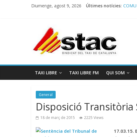
Diumenge, agost 9, 2026
Últimes notícies:
COMUN
Comuni
Progra
STAC/
Progra
TAXI LIBRE
TAXI LIBRE FM
QUI SOM
General
Disposició Transitòria
18 de març de 2015
2225 Views
17.03.15
.