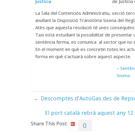
de Justícia
La Sala del Contenciós Administratiu, secció terc
anul·lant la Disposició Transitòria Sisena del Re
Atès que aquesta resolució té unes conseqüèncie
Taxi està estudiant la possibilitat de presentar 
sentència ferma, es comunica al sector que no e
En el moment en què es concretin totes les act
forma en què s’actuarà sobre aquest aspecte.
–
Sentènc
Sisena
←
Descomptes d'AutoGas des de Reps
El port català rebrà aquest any 12
Share This Post:
0