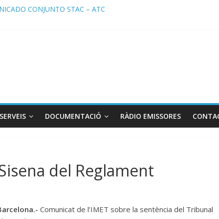
ICADO CONJUNTO STAC – ATC
cado STAC/ ATC de la reunión con los Mossos d ‘Esquadra del aerop
ma de Radio TAXI LIBRE 29.07.2026 en COOLTURA FM. Edición 386
ATC SOLICITAN TAULA TÈCNICA PARA MEJORAR LA OPERATIVA DE
ma de Radio TAXI LIBRE 22.07.2026 en COOLTURA FM. Edición 385
SERVEIS
DOCUMENTACIÓ
RÀDIO EMISSORES
CONTA
 Sisena del Reglament
 Barcelona.-
Comunicat de l’IMET sobre la sentència del Tribunal