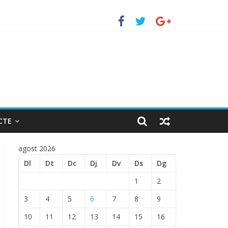
uerto de Barcelona.
 ENTRADA EN EL PUERTO DE BARCELONA.
CTE
agost 2026
Dl
Dt
Dc
Dj
Dv
Ds
Dg
1
2
3
4
5
6
7
8
9
10
11
12
13
14
15
16