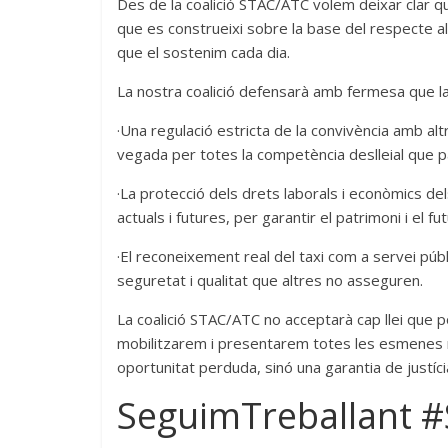
Des de la coalició STAC/ATC volem deixar clar qu
que es construeixi sobre la base del respecte al 
que el sostenim cada dia.
La nostra coalició defensarà amb fermesa que la 
·Una regulació estricta de la convivència amb alt
vegada per totes la competència deslleial que p
·La protecció dels drets laborals i econòmics dels
actuals i futures, per garantir el patrimoni i el fu
·El reconeixement real del taxi com a servei públ
seguretat i qualitat que altres no asseguren.
La coalició STAC/ATC no acceptarà cap llei que posi
mobilitzarem i presentarem totes les esmenes 
oportunitat perduda, sinó una garantia de justícia
SeguimTreballant #