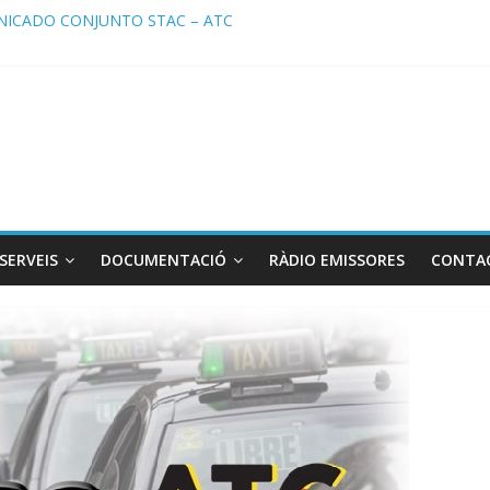
ICADO CONJUNTO STAC – ATC
cado STAC/ ATC de la reunión con los Mossos d ‘Esquadra del aerop
ma de Radio TAXI LIBRE 29.07.2026 en COOLTURA FM. Edición 386
ATC SOLICITAN TAULA TÈCNICA PARA MEJORAR LA OPERATIVA DE
ma de Radio TAXI LIBRE 22.07.2026 en COOLTURA FM. Edición 385
SERVEIS
DOCUMENTACIÓ
RÀDIO EMISSORES
CONTA