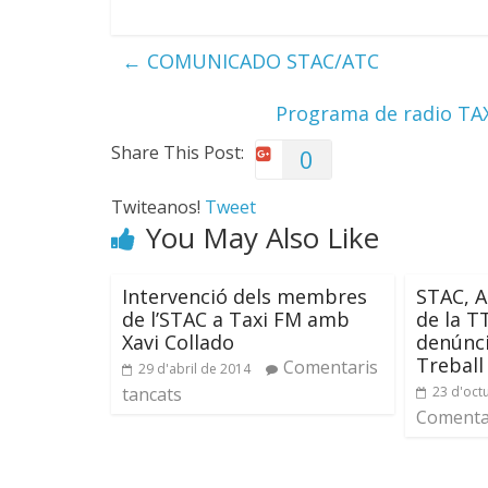
←
COMUNICADO STAC/ATC
Programa de radio TAX
Share This Post:
0
Twiteanos!
Tweet
You May Also Like
Intervenció dels membres
STAC, 
de l’STAC a Taxi FM amb
de la T
Xavi Collado
denúnci
Treball
Comentaris
29 d'abril de 2014
tancats
23 d'oct
Comentar