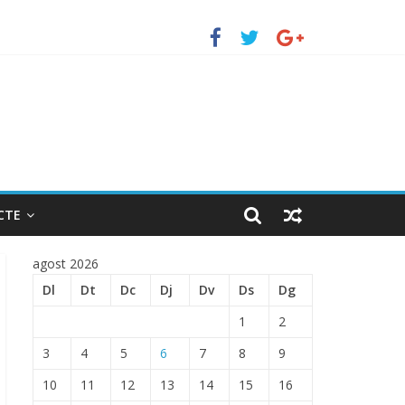
uerto de Barcelona.
 ENTRADA EN EL PUERTO DE BARCELONA.
CTE
agost 2026
Dl
Dt
Dc
Dj
Dv
Ds
Dg
1
2
3
4
5
6
7
8
9
10
11
12
13
14
15
16