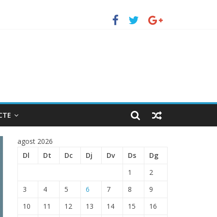
uerto de Barcelona.
 ENTRADA EN EL PUERTO DE BARCELONA.
CTE
agost 2026
Dl
Dt
Dc
Dj
Dv
Ds
Dg
1
2
3
4
5
6
7
8
9
10
11
12
13
14
15
16