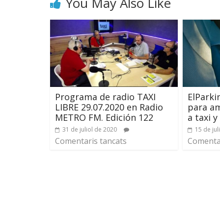
You May Also Like
Programa de radio TAXI
ElParki
LIBRE 29.07.2020 en Radio
para am
METRO FM. Edición 122
a taxi 
31 de juliol de 2020
15 de jul
Comentaris tancats
Comentar