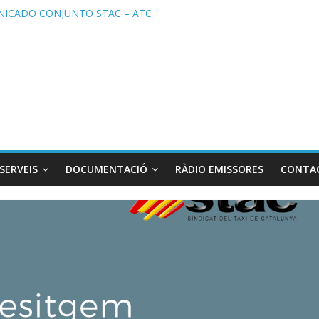
ICADO CONJUNTO STAC – ATC
cado STAC/ ATC de la reunión con los Mossos d ‘Esquadra del aerop
ma de Radio TAXI LIBRE 29.07.2026 en COOLTURA FM. Edición 386
ATC SOLICITAN TAULA TÈCNICA PARA MEJORAR LA OPERATIVA DE
ma de Radio TAXI LIBRE 22.07.2026 en COOLTURA FM. Edición 385
SERVEIS
DOCUMENTACIÓ
RÀDIO EMISSORES
CONTA