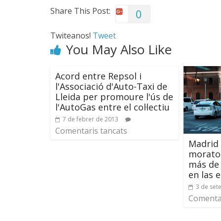
Share This Post:
0
Twiteanos!
Tweet
You May Also Like
Acord entre Repsol i
l'Associació d'Auto-Taxi de
Lleida per promoure l'ús de
l'AutoGas entre el col·lectiu
7 de febrer de 2013
Comentaris tancats
Madrid
morator
más de 
en las 
3 de set
Comentar