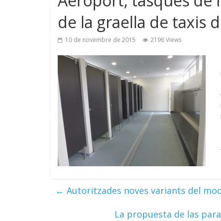
Aeroport, tasques de
de la graella de taxis d
10 de novembre de 2015
2196 Views
←
Autoritzades noves variants del mo
La propuesta de las para