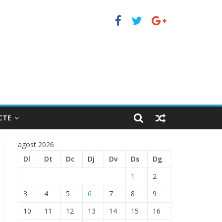
uerto de Barcelona.
 ENTRADA EN EL PUERTO DE BARCELONA.
CTE
agost 2026
Dl
Dt
Dc
Dj
Dv
Ds
Dg
1
2
3
4
5
6
7
8
9
10
11
12
13
14
15
16