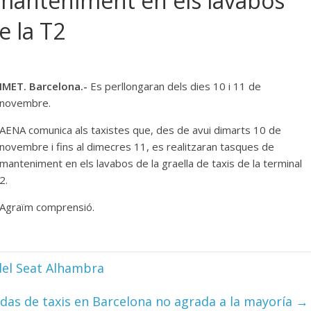
 manteniment en els lavabos
e la T2
IMET. Barcelona.-
Es perllongaran dels dies 10 i 11 de
novembre.
AENA comunica als taxistes que, des de avui dimarts 10 de
novembre i fins al dimecres 11, es realitzaran tasques de
manteniment en els lavabos de la graella de taxis de la terminal
2.
Agraïm comprensió.
del Seat Alhambra
das de taxis en Barcelona no agrada a la mayoría
→