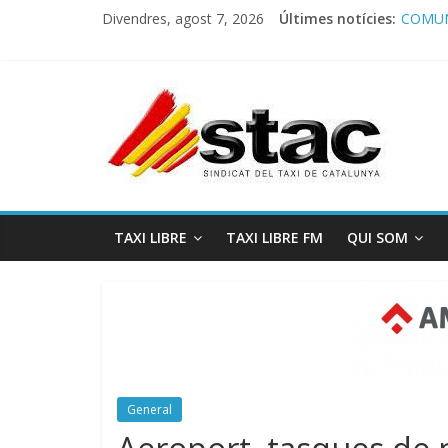
Divendres, agost 7, 2026
Últimes notícies:
COMUN
Comuni
Progra
STAC/
Progra
TAXI LIBRE
TAXI LIBRE FM
QUI SOM
General