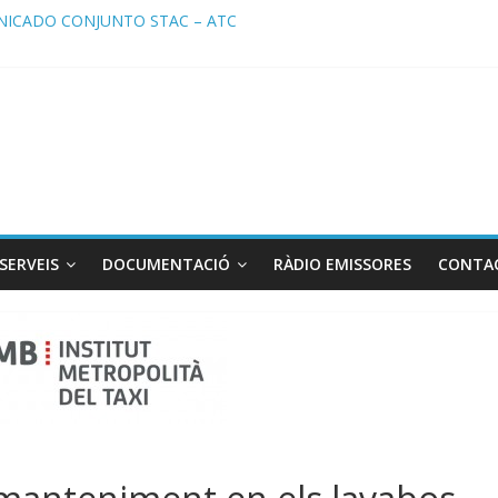
ICADO CONJUNTO STAC – ATC
cado STAC/ ATC de la reunión con los Mossos d ‘Esquadra del aerop
ma de Radio TAXI LIBRE 29.07.2026 en COOLTURA FM. Edición 386
ATC SOLICITAN TAULA TÈCNICA PARA MEJORAR LA OPERATIVA DE
ma de Radio TAXI LIBRE 22.07.2026 en COOLTURA FM. Edición 385
SERVEIS
DOCUMENTACIÓ
RÀDIO EMISSORES
CONTA