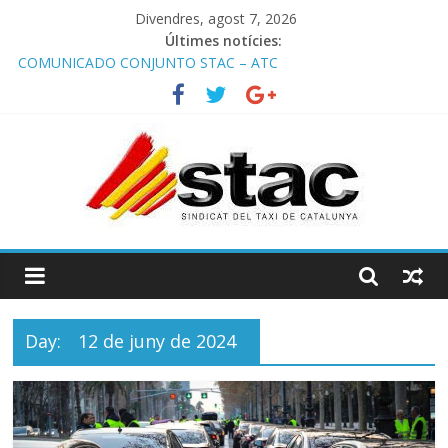
Divendres, agost 7, 2026
Últimes notícies:
COMUNICADO CONJUNTO STAC – ATC
Comunicado STAC/ ATC de la reunión con los Mossos d
‘Esquadra del aeropuerto de Barcelona.
Programa de Radio TAXI LIBRE 29.07.2026 en COOLTURA FM.
Edición 386
STAC/ATC SOLICITAN TAULA TÈCNICA PARA MEJORAR LA
OPERATIVA DE ENTRADA EN EL PUERTO DE BARCELONA.
Programa de Radio TAXI LIBRE 22.07.2026 en COOLTURA FM.
Edición 385
Day:
12 de juny de 2024