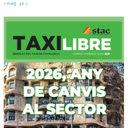
« maig
jul. »