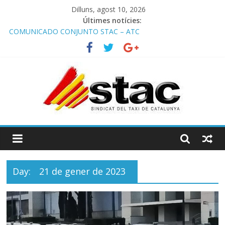
Dilluns, agost 10, 2026
Últimes notícies:
COMUNICADO CONJUNTO STAC – ATC
Comunicado STAC/ ATC de la reunión con los Mossos d
‘Esquadra del aeropuerto de Barcelona.
Programa de Radio TAXI LIBRE 29.07.2026 en COOLTURA FM.
Edición 386
STAC/ATC SOLICITAN TAULA TÈCNICA PARA MEJORAR LA
OPERATIVA DE ENTRADA EN EL PUERTO DE BARCELONA.
Programa de Radio TAXI LIBRE 22.07.2026 en COOLTURA FM.
Edición 385
Day:
21 de gener de 2023