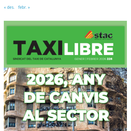
« des.
febr. »