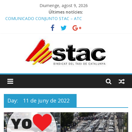
Diumenge, agost 9, 2026
Últimes notícies:
COMUNICADO CONJUNTO STAC – ATC
Comunicado STAC/ ATC de la reunión con los Mossos d
‘Esquadra del aeropuerto de Barcelona.
Programa de Radio TAXI LIBRE 29.07.2026 en COOLTURA FM.
Edición 386
STAC/ATC SOLICITAN TAULA TÈCNICA PARA MEJORAR LA
OPERATIVA DE ENTRADA EN EL PUERTO DE BARCELONA.
Programa de Radio TAXI LIBRE 22.07.2026 en COOLTURA FM.
Edición 385
Day:
11 de juny de 2022