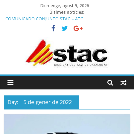
Diumenge, agost 9, 2026
Últimes notícies:
COMUNICADO CONJUNTO STAC – ATC
Comunicado STAC/ ATC de la reunión con los Mossos d
‘Esquadra del aeropuerto de Barcelona.
Programa de Radio TAXI LIBRE 29.07.2026 en COOLTURA FM.
Edición 386
STAC/ATC SOLICITAN TAULA TÈCNICA PARA MEJORAR LA
OPERATIVA DE ENTRADA EN EL PUERTO DE BARCELONA.
Programa de Radio TAXI LIBRE 22.07.2026 en COOLTURA FM.
Edición 385
Day:
5 de gener de 2022