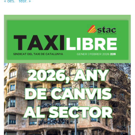
« des.
febr. »