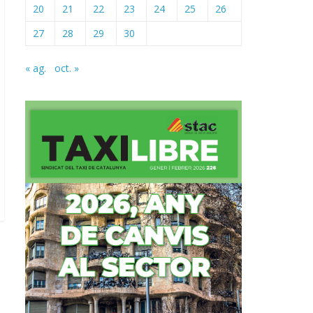
20
21
22
23
24
25
26
27
28
29
30
« ag.
oct. »