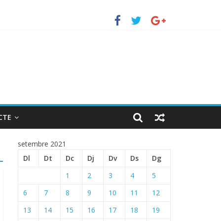
uerto de Barcelona.
 ENTRADA EN EL PUERTO DE BARCELONA.
CTE
setembre 2021
Dl
Dt
Dc
Dj
Dv
Ds
Dg
1
2
3
4
5
6
7
8
9
10
11
12
13
14
15
16
17
18
19