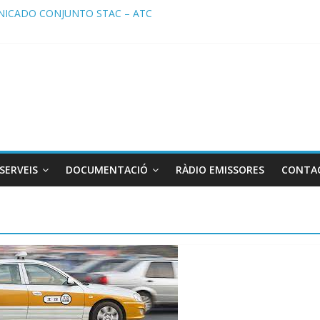
ICADO CONJUNTO STAC – ATC
cado STAC/ ATC de la reunión con los Mossos d ‘Esquadra del aerop
ma de Radio TAXI LIBRE 29.07.2026 en COOLTURA FM. Edición 386
ATC SOLICITAN TAULA TÈCNICA PARA MEJORAR LA OPERATIVA DE
ma de Radio TAXI LIBRE 22.07.2026 en COOLTURA FM. Edición 385
SERVEIS
DOCUMENTACIÓ
RÀDIO EMISSORES
CONTA