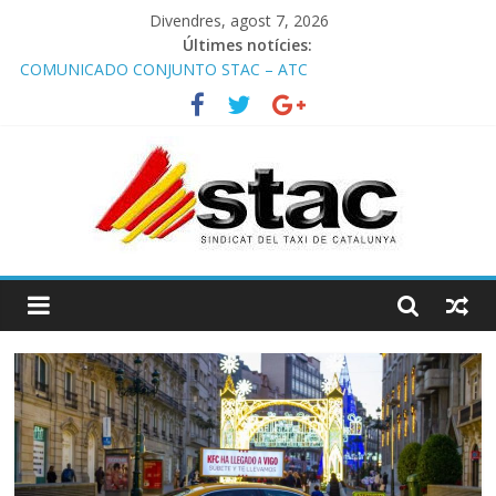
Divendres, agost 7, 2026
Últimes notícies:
COMUNICADO CONJUNTO STAC – ATC
Comunicado STAC/ ATC de la reunión con los Mossos d
‘Esquadra del aeropuerto de Barcelona.
Programa de Radio TAXI LIBRE 29.07.2026 en COOLTURA FM.
Edición 386
STAC/ATC SOLICITAN TAULA TÈCNICA PARA MEJORAR LA
OPERATIVA DE ENTRADA EN EL PUERTO DE BARCELONA.
Programa de Radio TAXI LIBRE 22.07.2026 en COOLTURA FM.
Edición 385