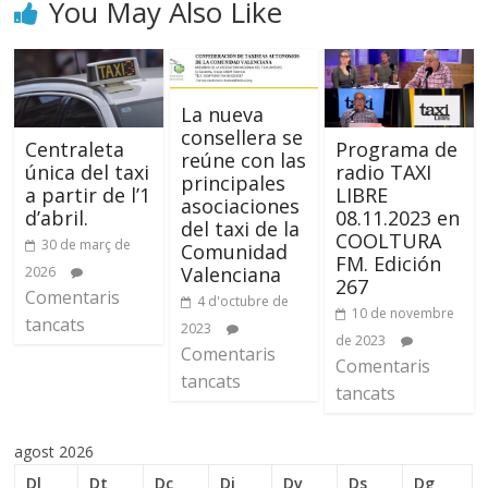
You May Also Like
La nueva
consellera se
Centraleta
Programa de
reúne con las
única del taxi
radio TAXI
principales
a partir de l’1
LIBRE
asociaciones
d’abril.
08.11.2023 en
del taxi de la
COOLTURA
30 de març de
Comunidad
FM. Edición
Valenciana
2026
267
Comentaris
4 d'octubre de
10 de novembre
tancats
2023
de 2023
Comentaris
Comentaris
tancats
tancats
agost 2026
Dl
Dt
Dc
Dj
Dv
Ds
Dg