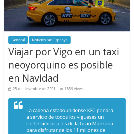
General
Noticies taxi Espanya
Viajar por Vigo en un taxi
neoyorquino es posible
en Navidad
25 de desembre de 2021
1859 Views
La cadena estadounidense KFC pondrá
a servicio de todos los vigueses un
coche similar a los de la Gran Manzana
para disfrutar de los 11 millones de