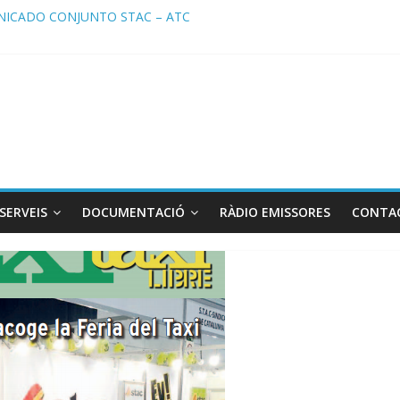
ICADO CONJUNTO STAC – ATC
cado STAC/ ATC de la reunión con los Mossos d ‘Esquadra del aerop
ma de Radio TAXI LIBRE 29.07.2026 en COOLTURA FM. Edición 386
ATC SOLICITAN TAULA TÈCNICA PARA MEJORAR LA OPERATIVA DE
ma de Radio TAXI LIBRE 22.07.2026 en COOLTURA FM. Edición 385
SERVEIS
DOCUMENTACIÓ
RÀDIO EMISSORES
CONTA