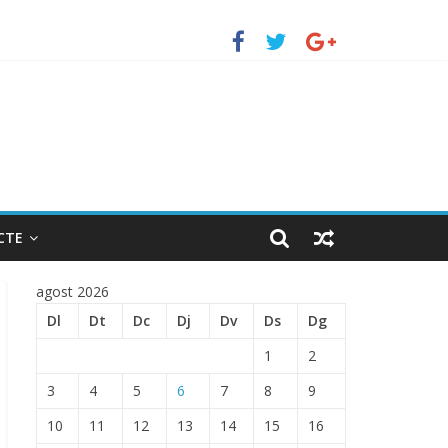
uerto de Barcelona.
 ENTRADA EN EL PUERTO DE BARCELONA.
CTE
agost 2026
Dl
Dt
Dc
Dj
Dv
Ds
Dg
1
2
3
4
5
6
7
8
9
10
11
12
13
14
15
16