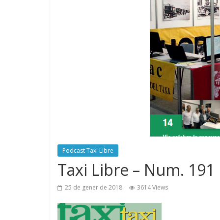
Podcast Taxi Libre
Taxi Libre – Num. 191
25 de gener de 2018
3614 Views