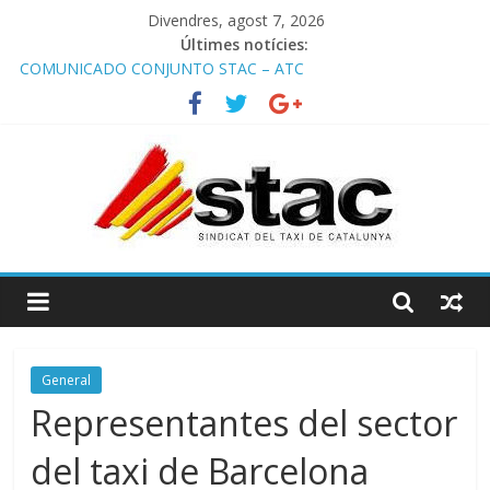
Divendres, agost 7, 2026
Últimes notícies:
COMUNICADO CONJUNTO STAC – ATC
Comunicado STAC/ ATC de la reunión con los Mossos d
‘Esquadra del aeropuerto de Barcelona.
Programa de Radio TAXI LIBRE 29.07.2026 en COOLTURA FM.
Edición 386
STAC/ATC SOLICITAN TAULA TÈCNICA PARA MEJORAR LA
OPERATIVA DE ENTRADA EN EL PUERTO DE BARCELONA.
Programa de Radio TAXI LIBRE 22.07.2026 en COOLTURA FM.
Edición 385
General
Representantes del sector
del taxi de Barcelona