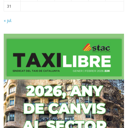
31
« jul.