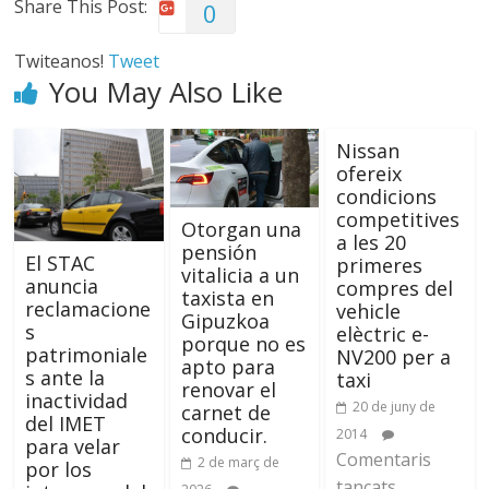
Share This Post:
0
Twiteanos!
Tweet
You May Also Like
Nissan
ofereix
condicions
competitives
Otorgan una
a les 20
pensión
El STAC
primeres
vitalicia a un
anuncia
compres del
taxista en
reclamacione
vehicle
Gipuzkoa
s
elèctric e-
porque no es
patrimoniale
NV200 per a
apto para
s ante la
taxi
renovar el
inactividad
20 de juny de
carnet de
del IMET
conducir.
2014
para velar
Comentaris
2 de març de
por los
tancats