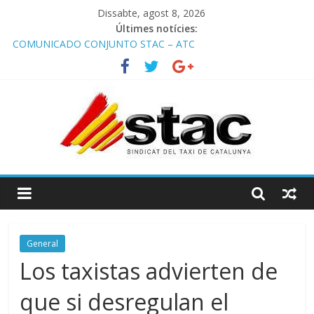
Dissabte, agost 8, 2026
Últimes notícies:
COMUNICADO CONJUNTO STAC – ATC
Comunicado STAC/ ATC de la reunión con los Mossos d
‘Esquadra del aeropuerto de Barcelona.
Programa de Radio TAXI LIBRE 29.07.2026 en COOLTURA FM.
Edición 386
STAC/ATC SOLICITAN TAULA TÈCNICA PARA MEJORAR LA
OPERATIVA DE ENTRADA EN EL PUERTO DE BARCELONA.
Programa de Radio TAXI LIBRE 22.07.2026 en COOLTURA FM.
Edición 385
General
Los taxistas advierten de
que si desregulan el