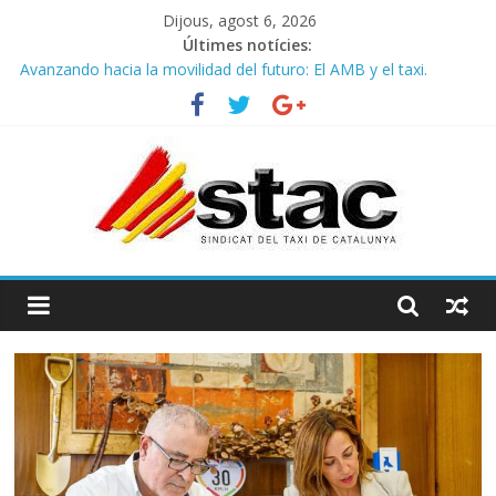
Dijous, agost 6, 2026
Últimes notícies:
Avanzando hacia la movilidad del futuro: El AMB y el taxi.
Programa de Radio TAXI LIBRE 29.07.2026 en COOLTURA FM.
Edición 386
STAC/ATC SOLICITAN TAULA TÈCNICA PARA MEJORAR LA
OPERATIVA DE ENTRADA EN EL PUERTO DE BARCELONA.
Programa de Radio TAXI LIBRE 22.07.2026 en COOLTURA FM.
Edición 385
COMUNICADO CONJUNTO STAC – ATC