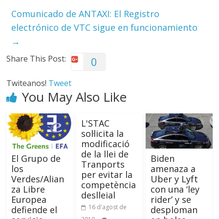
Comunicado de ANTAXI: El Registro
electrónico de VTC sigue en funcionamiento
→
Share This Post:
0
Twiteanos!
Tweet
You May Also Like
L'STAC
sol·licita la
modificació
de la llei de
El Grupo de
Biden
Tranports
los
amenaza a
per evitar la
Verdes/Alian
Uber y Lyft
competència
za Libre
con una ‘ley
deslleial
Europea
rider’ y se
16 d'agost de
defiende el
desploman