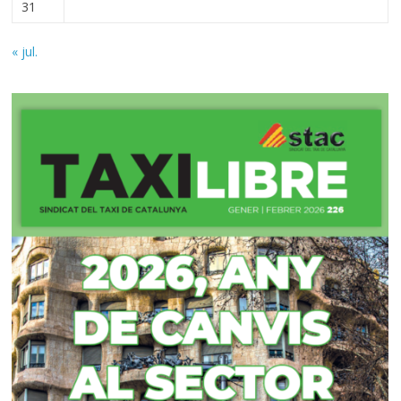
31
« jul.