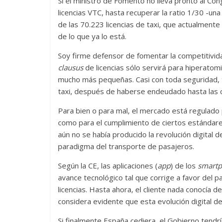
Si el ministro de Fomento no lleva pronto al Con
licencias VTC, hasta recuperar la ratio 1/30 -una
de las 70.223 licencias de taxi, que actualmen
de lo que ya lo está.
Soy firme defensor de fomentar la competitividad
clausus
de licencias sólo servirá para hiperatom
mucho más pequeñas. Casi con toda seguridad, t
taxi, después de haberse endeudado hasta las ce
Para bien o para mal, el mercado está regulado p
como para el cumplimiento de ciertos estándare
aún no se había producido la revolución digital d
paradigma del transporte de pasajeros.
Según la CE, las aplicaciones (
app
) de los
smart
avance tecnológico tal que corrige a favor del p
licencias. Hasta ahora, el cliente nada conocía d
considera evidente que esta evolución digital d
Si finalmente España cediera, el Gobierno tendrí