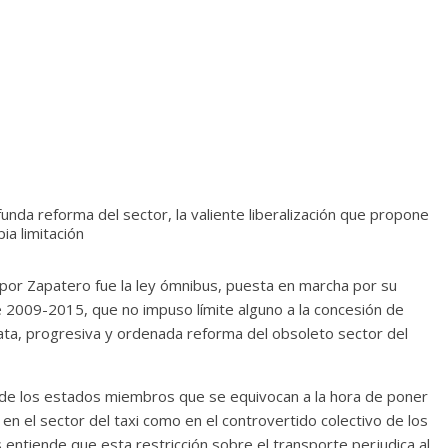
nda reforma del sector, la valiente liberalización que propone
ia limitación
por Zapatero fue la ley ómnibus, puesta en marcha por su
 2009-2015, que no impuso límite alguno a la concesión de
ata, progresiva y ordenada reforma del obsoleto sector del
 de los estados miembros que se equivocan a la hora de poner
a en el sector del taxi como en el controvertido colectivo de los
 entiende que esta restricción sobre el transporte perjudica al