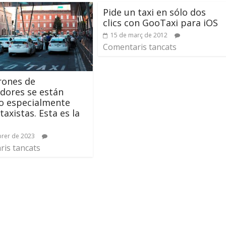
Pide un taxi en sólo dos
clics con GooTaxi para iOS
15 de març de 2012
Comentaris tancats
rones de
adores se están
o especialmente
taxistas. Esta es la
brer de 2023
is tancats