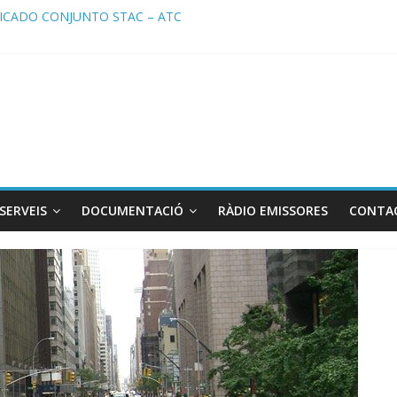
CADO CONJUNTO STAC – ATC
ado STAC/ ATC de la reunión con los Mossos d ‘Esquadra del aeropu
a de Radio TAXI LIBRE 29.07.2026 en COOLTURA FM. Edición 386
TC SOLICITAN TAULA TÈCNICA PARA MEJORAR LA OPERATIVA DE 
a de Radio TAXI LIBRE 22.07.2026 en COOLTURA FM. Edición 385
SERVEIS
DOCUMENTACIÓ
RÀDIO EMISSORES
CONTA