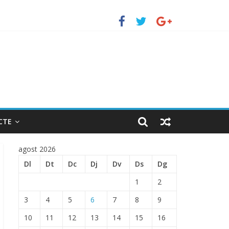
erto de Barcelona.
ENTRADA EN EL PUERTO DE BARCELONA.
CTE
agost 2026
Dl
Dt
Dc
Dj
Dv
Ds
Dg
1
2
3
4
5
6
7
8
9
10
11
12
13
14
15
16