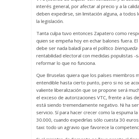
interés general, por afectar al precio y a la cali
deben expedirse, sin limitación alguna, a todos 
la legislación.
Tanta culpa tuvo entonces Zapatero como respon
quien se empeña hoy en echar balones fuera. El cr
debe ser nada baladí para el político
bienqueda
rentabilidad electoral con medidas populistas -
reformar lo que no funciona.
Que Bruselas quiera que los países miembros mo
entendible hasta cierto punto, pero si no se ac
valiente liberalización que se propone será much
el exceso de autorizaciones VTC, frente a las d
está siendo tremendamente negativo. Ni ha servi
servicio. Sí para hacer crecer como la espuma l
30.000, cuando expedirlas sólo cuesta 30 euros. 
taxi: todo un agravio que favorece la competenci