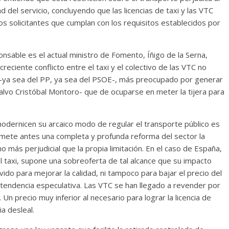
dad del servicio, concluyendo que las licencias de taxi y las VTC
los solicitantes que cumplan con los requisitos establecidos por
sable es el actual ministro de Fomento, Íñigo de la Serna,
eciente conflicto entre el taxi y el colectivo de las VTC no
-ya sea del PP, ya sea del PSOE-, más preocupado por generar
salvo Cristóbal Montoro- que de ocuparse en meter la tijera para
dernicen su arcaico modo de regular el transporte público es
omete antes una completa y profunda reforma del sector la
o más perjudicial que la propia limitación. En el caso de España,
el taxi, supone una sobreoferta de tal alcance que su impacto
do para mejorar la calidad, ni tampoco para bajar el precio del
a tendencia especulativa. Las VTC se han llegado a revender por
Un precio muy inferior al necesario para lograr la licencia de
a desleal.