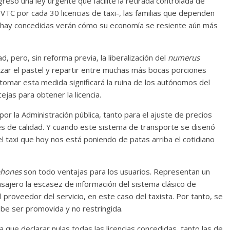
greso una ley urgente que facilite la retirada controlada de
 VTC por cada 30 licencias de taxi-, las familias que dependen
te hay concedidas verán cómo su economía se resiente aún más
, pero, sin reforma previa, la liberalización del
numerus
izar el pastel y repartir entre muchas más bocas porciones
omar esta medida significará la ruina de los autónomos del
jas para obtener la licencia.
or la Administración pública, tanto para el ajuste de precios
s de calidad. Y cuando este sistema de transporte se diseñó
el taxi que hoy nos está poniendo de patas arriba el cotidiano
phones
son todo ventajas para los usuarios. Representan un
asajero la escasez de información del sistema clásico de
el proveedor del servicio, en este caso del taxista. Por tanto, se
ebe ser promovida y no restringida.
a que declarar nulas todas las licencias concedidas, tanto las de