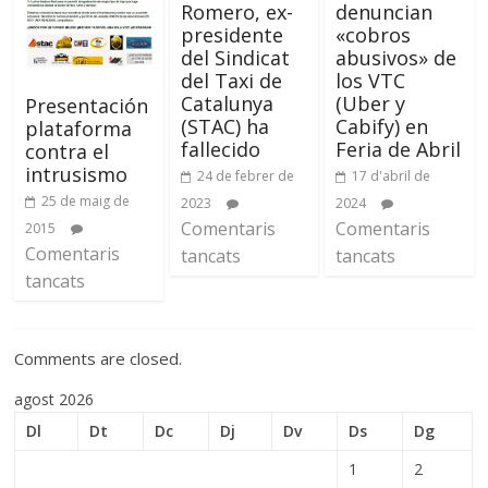
Romero, ex-
denuncian
presidente
«cobros
del Sindicat
abusivos» de
del Taxi de
los VTC
Catalunya
(Uber y
Presentación
(STAC) ha
Cabify) en
plataforma
fallecido
Feria de Abril
contra el
intrusismo
24 de febrer de
17 d'abril de
25 de maig de
2023
2024
Comentaris
Comentaris
2015
Comentaris
tancats
tancats
tancats
Comments are closed.
agost 2026
Dl
Dt
Dc
Dj
Dv
Ds
Dg
1
2