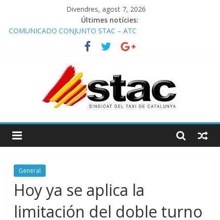
Divendres, agost 7, 2026
Últimes notícies:
COMUNICADO CONJUNTO STAC – ATC
Comunicado STAC/ ATC de la reunión con los Mossos d
‘Esquadra del aeropuerto de Barcelona.
Programa de Radio TAXI LIBRE 29.07.2026 en COOLTURA FM.
Edición 386
STAC/ATC SOLICITAN TAULA TÈCNICA PARA MEJORAR LA
OPERATIVA DE ENTRADA EN EL PUERTO DE BARCELONA.
Programa de Radio TAXI LIBRE 22.07.2026 en COOLTURA FM.
Edición 385
General
Hoy ya se aplica la
limitación del doble turno